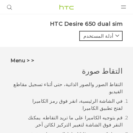
المنتجات
HTC Desire 650 dual sim‎
VIVE
أدلة المستخدم
G REIGNS
أجهزة الهواتف الذكية
< < Menu
VIVERSE
التقاط صورة
البرامج + التطبيقات
التقاط الصور والصور الذاتية، حتى أثناء تسجيل مقاطع
الفيديو.
الدعم
في الشاشة الرئيسية، انقر فوق رمز الكاميرا
أجهزة HTC والملحقات
لفتح تطبيق
الكاميرا
.
قم بتوجيه الكاميرا على ما تريد التقاطه.
يمكنك
النقر فوق الشاشة لتغيير التركيز لكائن آخر.