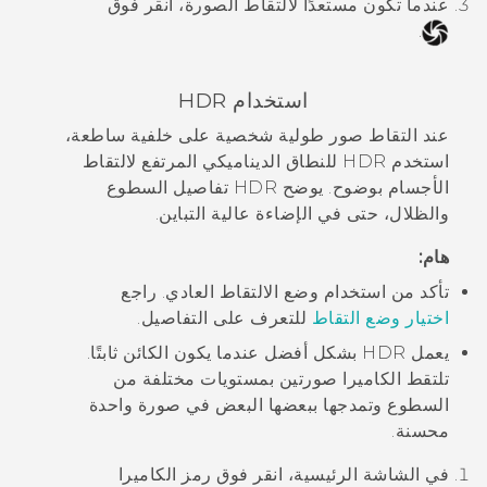
عندما تكون مستعدًا لالتقاط الصورة، انقر فوق
.
استخدام HDR
عند التقاط صور طولية شخصية على خلفية ساطعة،
استخدم HDR للنطاق الديناميكي المرتفع لالتقاط
الأجسام بوضوح. يوضح HDR تفاصيل السطوع
والظلال، حتى في الإضاءة عالية التباين.
هام:
تأكد من استخدام وضع الالتقاط العادي. راجع
اختيار وضع التقاط
للتعرف على التفاصيل.
يعمل HDR بشكل أفضل عندما يكون الكائن ثابتًا.
تلتقط الكاميرا صورتين بمستويات مختلفة من
السطوع وتمدجها ببعضها البعض في صورة واحدة
محسنة.
في الشاشة الرئيسية، انقر فوق رمز الكاميرا