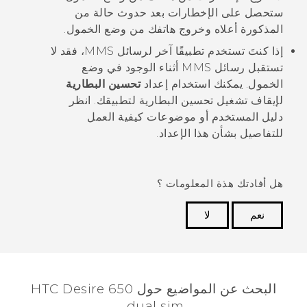
ستحصل على الإخطارات بعد حدوث حالة من
المذكورة أعلاه وخروج هاتفك من وضع الخمول.
إذا كنتَ تستخدم تطبيقًا آخر لرسائل MMS، فقد لا
تستقبل رسائل MMS أثناء الوجود في وضع
الخمول. يمكنك استخدام إعداد
تحسين البطارية
لإيقاف تشغيل تحسين البطارية لتطبيقك. انظر
دليل المستخدم أو موضوعات كيفية العمل
للتفاصيل بشأن هذا الإعداد.
هل أفادتك هذة المعلومات ؟
نعم
لا
شكرًا لك! تساعد ملاحظاتك الآخرين على تحديد المعلومات
الأكثر فائدة.
البحث عن المواضيع حول HTC Desire 650
dual sim