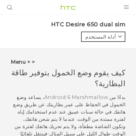
المنتجات
HTC Desire 650 dual sim‎
VIVE
أدلة المستخدم
G REIGNS
أجهزة الهواتف الذكية
< < Menu
VIVERSE
كيف يقوم وضع الخمول بتوفير طاقة
البطارية؟
البرامج + التطبيقات
الدعم
بدءًا من
Android
6 Marshmallow، يساعد وضع
الخمول في الحفاظ على عمر بطاريتك عن طريق وضع
أجهزة HTC والملحقات
هاتفك في حالة سبات عميق عند عدم استخدامك إياه
لفترة ممتدة من الوقت. عندما لا يتم شحن هاتفك،
وتكون الشاشة مطفأة، ولا يتم تحريك هاتفك لفترة من
الوقت-طوال الليل على سبيل المثال-فينتقل تلقائيًا