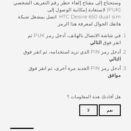
وستحتاج إلى مفتاح إلغاء حظر رقم التعريف الشخصي
(PUK) لاستعادة إمكانية الوصول إلى
HTC Desire 650 dual sim
. اتصل بمشغل شبكة
هاتفك الجوال لمعرفة هذا الرمز.
في شاشة الاتصال بالهاتف، أدخل رمز PUK ثم
انقر فوق
التالي
.
أدخل رمز PIN الذي تريد استخدامه، ثم انقر فوق
التالي
.
أدخل رمز PIN الجديد مرة أخرى، ثم انقر فوق
موافق
.
هل أفادتك هذة المعلومات ؟
نعم
لا
شكرًا لك! تساعد ملاحظاتك الآخرين على تحديد المعلومات
الأكثر فائدة.