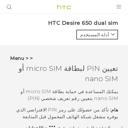
المنتجات
HTC Desire 650 dual sim‎
VIVE
أدلة المستخدم
G REIGNS
أجهزة الهواتف الذكية
< < Menu
VIVERSE
تعيين PIN لبطاقة
micro SIM
أو
nano SIM
البرامج + التطبيقات
الدعم
يمكنك المساعدة في حماية بطاقة
micro SIM
أو
nano SIM
بتعيين رقم تعريف شخصي (PIN).
أجهزة HTC والملحقات
هام:
تأكد من حصولك على رمز PIN الافتراضي الذي
يوفره مشغل شبكة الهاتف المحمول قبل المتابعة.