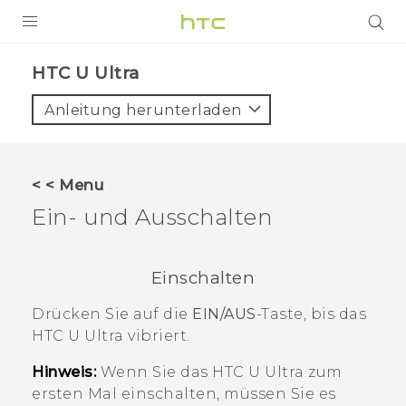
PRODUKTE
HTC U Ultra‎
VIVE
Anleitung herunterladen
G REIGNS
SMARTPHONES
< < Menu
ZUBEHÖR
Ein- und Ausschalten
VIVERSE
Einschalten
UNTERSTÜTZUNG
Drücken Sie auf die
EIN/AUS
-Taste, bis das
HTC-Geräte und Zubehör
Anmelden
HTC U Ultra
vibriert.
Hinweis:
Wenn Sie das
HTC U Ultra
zum
ersten Mal einschalten, müssen Sie es