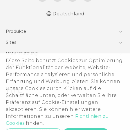
Deutschland
Deutsch - Schnellstart
Produkte
Deutsch - Benutzerhandbuch
Deutsch - Informationen zur Sicherheit und
Smartphones
Sites
behördliche Bestimmungen
5G
HTC Dev
Unterstützung
English - Quick start guide
VIVE
Diese Seite benutzt Cookies zur Optimierung
English - User manual
HTC Vive
Unterstützung
Über HTC
der Funktionalität der Website, Website-
Zubehör
English - Safety and regulatory guide
eCommerce Support
ESG
Performance analysieren und persönliche
Erfahrung und Werbung bieten. Sie können
Impressum
unsere Cookies durch Klicken auf die
Investor
Schaltfläche unten, oder verwalten Sie Ihre
Cookie Preferences
Präferenz auf Cookie-Einstellungen
© 2011-2026 HTC Corporation
akzeptieren. Sie können hier weitere
Offene Stellen
Legal Terms
Informationen zu unseren
Richtlinien zu
Security and Privacy Whitepaper
Cookies
finden.