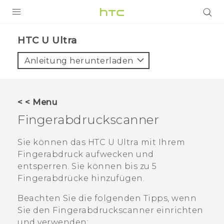
PRODUKTE
HTC U Ultra‎
VIVE
Anleitung herunterladen
G REIGNS
SMARTPHONES
< < Menu
ZUBEHÖR
Fingerabdruckscanner
VIVERSE
Sie können das
HTC U Ultra
mit Ihrem
Fingerabdruck aufwecken und
UNTERSTÜTZUNG
entsperren. Sie können bis zu 5
HTC-Geräte und Zubehör
Fingerabdrücke hinzufügen.
Anmelden
Beachten Sie die folgenden Tipps, wenn
Sie den Fingerabdruckscanner einrichten
und verwenden: