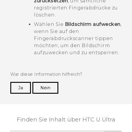
zurücksetzen
, um sämtliche
registrierten Fingerabdrücke zu
löschen.
Wählen Sie
Bildschirm aufwecken
,
wenn Sie auf den
Fingerabdruckscanner tippen
möchten, um den Bildschirm
aufzuwecken und zu entsperren.
War diese Information hilfreich?
Ja
Nein
Vielen Dank! Ihr Feedback hilft anderen, die
hilfreichsten Informationen zu finden.
Finden Sie Inhalt über‎ HTC U Ultra