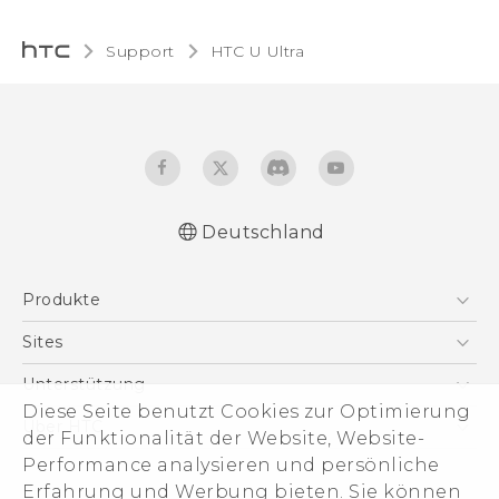
Support
HTC U Ultra‎
Deutschland
Deutsch - Schnellstart
Produkte
Deutsch - Benutzerhandbuch
Deutsch - Informationen zur Sicherheit und
Smartphones
Sites
behördliche Bestimmungen
5G
HTC Dev
Unterstützung
English - Quick start guide
VIVE
Diese Seite benutzt Cookies zur Optimierung
English - User manual
HTC Vive
Unterstützung
Über HTC
der Funktionalität der Website, Website-
Zubehör
English - Safety and regulatory guide
eCommerce Support
ESG
Performance analysieren und persönliche
Erfahrung und Werbung bieten. Sie können
Impressum