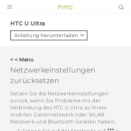
PRODUKTE
HTC U Ultra‎
VIVE
Anleitung herunterladen
G REIGNS
SMARTPHONES
< < Menu
ZUBEHÖR
Netzwerkeinstellungen
VIVERSE
zurücksetzen
UNTERSTÜTZUNG
Setzen Sie die Netzwerkeinstellungen
zurück, wenn Sie Probleme mit der
HTC-Geräte und Zubehör
Anmelden
Verbindung des
HTC U Ultra
zu Ihrem
mobilen Datennetzwerk oder
WLAN
Netzwerk und
Bluetooth
Geräten haben.