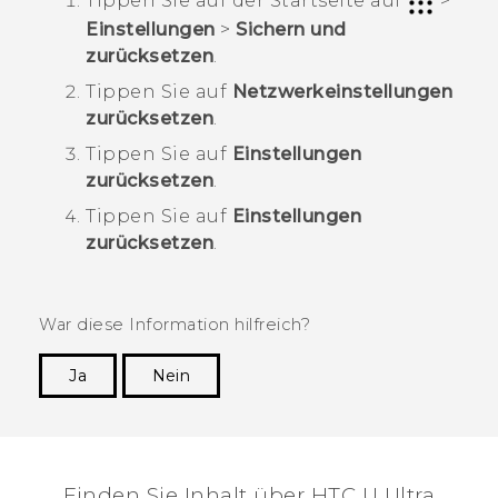
Tippen Sie auf der
Startseite
auf
>
Einstellungen
>
Sichern und
zurücksetzen
.
Tippen Sie auf
Netzwerkeinstellungen
zurücksetzen
.
Tippen Sie auf
Einstellungen
zurücksetzen
.
Tippen Sie auf
Einstellungen
zurücksetzen
.
War diese Information hilfreich?
Ja
Nein
Vielen Dank! Ihr Feedback hilft anderen, die
hilfreichsten Informationen zu finden.
Finden Sie Inhalt über‎ HTC U Ultra