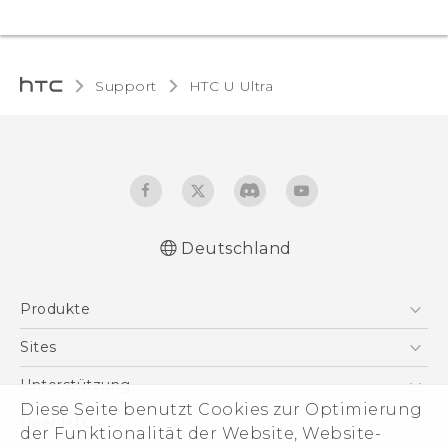
Support
HTC U Ultra‎
Deutschland
Deutsch - Schnellstart
Produkte
Deutsch - Benutzerhandbuch
Deutsch - Informationen zur Sicherheit und
Smartphones
Sites
behördliche Bestimmungen
5G
HTC Dev
Unterstützung
English - Quick start guide
VIVE
Diese Seite benutzt Cookies zur Optimierung
English - User manual
HTC Vive
Unterstützung
Über HTC
der Funktionalität der Website, Website-
Zubehör
English - Safety and regulatory guide