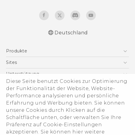
Deutschland
Deutsch - Schnellstart
Produkte
Deutsch - Benutzerhandbuch
Deutsch - Informationen zur Sicherheit und
Smartphones
Sites
behördliche Bestimmungen
5G
HTC Dev
Unterstützung
English - Quick start guide
VIVE
Diese Seite benutzt Cookies zur Optimierung
English - User manual
HTC Vive
Unterstützung
Über HTC
der Funktionalität der Website, Website-
Zubehör
English - Safety and regulatory guide
eCommerce Support
ESG
Performance analysieren und persönliche
Erfahrung und Werbung bieten. Sie können
Impressum
unsere Cookies durch Klicken auf die
Investor
Schaltfläche unten, oder verwalten Sie Ihre
Cookie Preferences
Präferenz auf Cookie-Einstellungen
© 2011-2026 HTC Corporation
akzeptieren. Sie können hier weitere
Offene Stellen