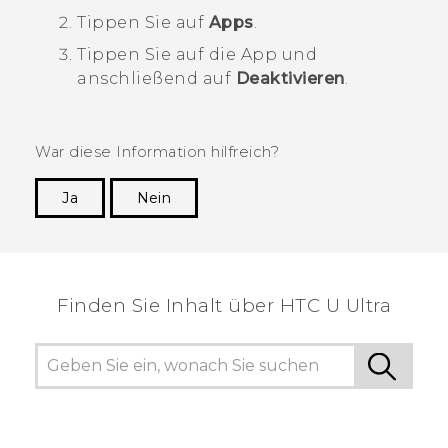
Tippen Sie auf
Apps
.
Tippen Sie auf die App und
anschließend auf
Deaktivieren
.
War diese Information hilfreich?
Ja
Nein
Vielen Dank! Ihr Feedback hilft anderen, die
hilfreichsten Informationen zu finden.
Finden Sie Inhalt über‎ HTC U Ultra