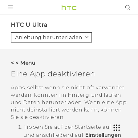
PRODUKTE
HTC U Ultra‎
VIVE
Anleitung herunterladen
G REIGNS
SMARTPHONES
< < Menu
ZUBEHÖR
Eine App deaktivieren
VIVERSE
Apps, selbst wenn sie nicht oft verwendet
werden, könnten im Hintergrund laufen
UNTERSTÜTZUNG
und Daten herunterladen. Wenn eine App
HTC-Geräte und Zubehör
nicht deinstalliert werden kann, können
Anmelden
Sie sie deaktivieren.
Tippen Sie auf der
Startseite
auf
und anschließend auf
Einstellungen
.