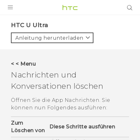
PRODUKTE
HTC U Ultra‎
VIVE
Anleitung herunterladen
G REIGNS
SMARTPHONES
< < Menu
ZUBEHÖR
Nachrichten und
VIVERSE
Konversationen löschen
UNTERSTÜTZUNG
Öffnen Sie die App
Nachrichten
. Sie
können nun Folgendes ausführen:
HTC-Geräte und Zubehör
Anmelden
Zum
Diese Schritte ausführen
Löschen von