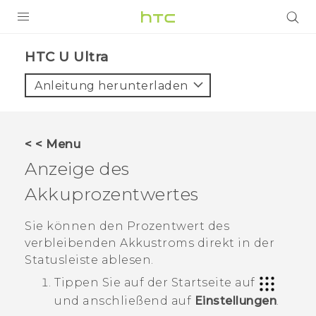
PRODUKTE
HTC U Ultra‎
VIVE
Anleitung herunterladen
G REIGNS
SMARTPHONES
< < Menu
ZUBEHÖR
Anzeige des
VIVERSE
Akkuprozentwertes
UNTERSTÜTZUNG
Sie können den Prozentwert des
verbleibenden Akkustroms direkt in der
HTC-Geräte und Zubehör
Anmelden
Statusleiste ablesen.
Tippen Sie auf der
Startseite
auf
und anschließend auf
Einstellungen
.