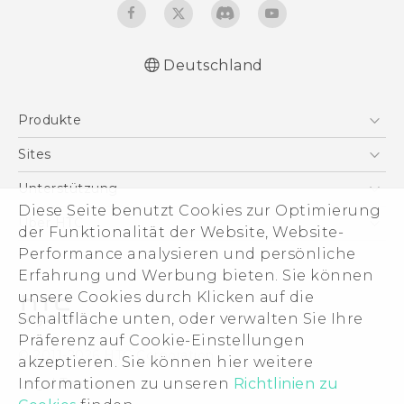
Deutschland
Deutsch - Schnellstart
Produkte
Deutsch - Benutzerhandbuch
Deutsch - Informationen zur Sicherheit und
Smartphones
Sites
behördliche Bestimmungen
5G
HTC Dev
Unterstützung
English - Quick start guide
VIVE
Diese Seite benutzt Cookies zur Optimierung
English - User manual
HTC Vive
Unterstützung
Über HTC
der Funktionalität der Website, Website-
Zubehör
English - Safety and regulatory guide
eCommerce Support
ESG
Performance analysieren und persönliche
Erfahrung und Werbung bieten. Sie können
Impressum
unsere Cookies durch Klicken auf die
Investor
Schaltfläche unten, oder verwalten Sie Ihre
Cookie Preferences
Präferenz auf Cookie-Einstellungen
© 2011-2026 HTC Corporation
akzeptieren. Sie können hier weitere
Offene Stellen
Legal Terms
Informationen zu unseren
Richtlinien zu
Security and Privacy Whitepaper