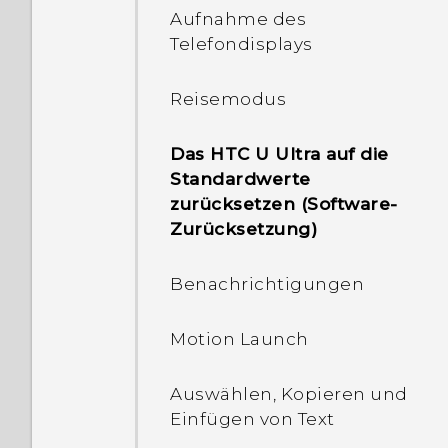
Aufnahme des
Telefondisplays
Erstmalige Einrichtung
des HTC U Ultra
Reisemodus
Hinzufügen Ihrer sozialen
Netzwerke, E-Mail Konten
Das HTC U Ultra auf die
und mehr
Standardwerte
zurücksetzen (Software-
Zurücksetzung)
Fingerabdruckscanner
Benachrichtigungen
Motion Launch
Auswählen, Kopieren und
Einfügen von Text