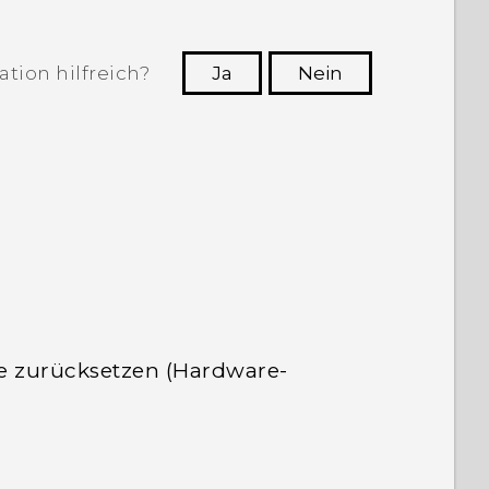
tion hilfreich?
Ja
Nein
n, die hilfreichsten Informationen zu
finden.
te zurücksetzen (Hardware-