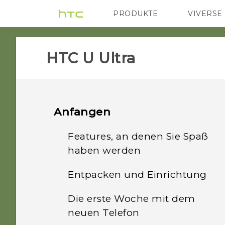
PRODUKTE
VIVERSE
VIVE
G REIGNS
HTC U Ultra‎
Anfangen
Features, an denen Sie Spaß
haben werden
Entpacken und Einrichtung
Dual Display
Die erste Woche mit dem
HTC U Ultra Übersicht
Was ist speziell in der
neuen Telefon
Kamera App?