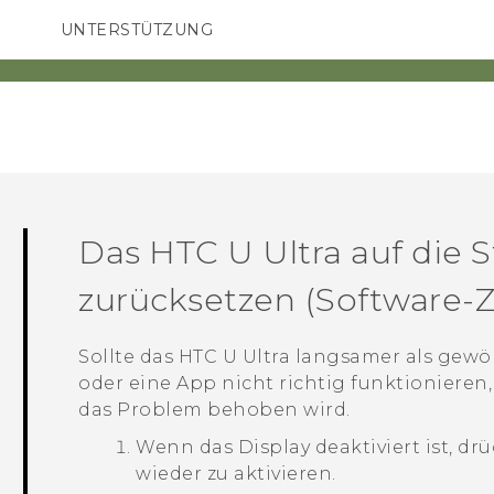
UNTERSTÜTZUNG
HTC-Geräte und Zubehör
SMARTPHONES
ZUBEHÖR
Das
HTC U Ultra
auf die 
zurücksetzen (Software-
Sollte das
HTC U Ultra
langsamer als gewöh
oder eine App nicht richtig funktionieren,
das Problem behoben wird.
Wenn das Display deaktiviert ist, dr
wieder zu aktivieren.