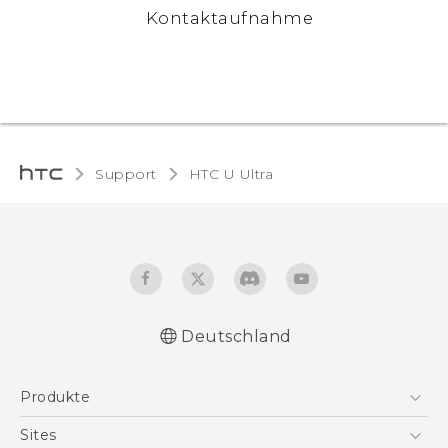
Kontaktaufnahme
Support
HTC U Ultra‎
Deutschland
Deutsch - Schnellstart
Produkte
Deutsch - Benutzerhandbuch
Deutsch - Informationen zur Sicherheit und
Smartphones
Sites