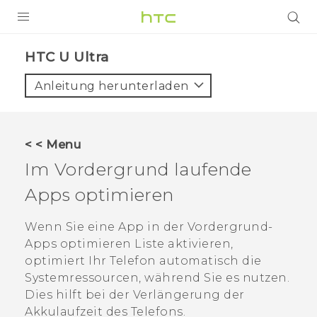
PRODUKTE
HTC U Ultra‎
VIVE
Anleitung herunterladen
G REIGNS
SMARTPHONES
< < Menu
ZUBEHÖR
Im Vordergrund laufende
VIVERSE
Apps optimieren
UNTERSTÜTZUNG
Wenn Sie eine App in der
Vordergrund-
Apps optimieren
Liste aktivieren,
HTC-Geräte und Zubehör
Anmelden
optimiert Ihr Telefon automatisch die
Systemressourcen, während Sie es nutzen.
Dies hilft bei der Verlängerung der
Akkulaufzeit des Telefons.