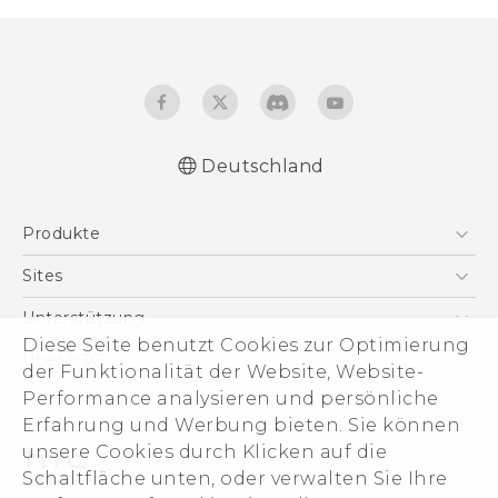
Deutschland
Deutsch - Schnellstart
Produkte
Deutsch - Benutzerhandbuch
Deutsch - Informationen zur Sicherheit und
Smartphones
Sites
behördliche Bestimmungen
5G
HTC Dev
Unterstützung
English - Quick start guide
VIVE
Diese Seite benutzt Cookies zur Optimierung
English - User manual
HTC Vive
Unterstützung
Über HTC
der Funktionalität der Website, Website-
Zubehör
English - Safety and regulatory guide
eCommerce Support
Performance analysieren und persönliche
ESG
Erfahrung und Werbung bieten. Sie können
Impressum
unsere Cookies durch Klicken auf die
Investor
Schaltfläche unten, oder verwalten Sie Ihre