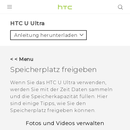
PRODUKTE
HTC U Ultra‎
VIVE
Anleitung herunterladen
G REIGNS
SMARTPHONES
< < Menu
ZUBEHÖR
Speicherplatz freigeben
VIVERSE
Wenn Sie das
HTC U Ultra
verwenden,
werden Sie mit der Zeit Daten sammeln
UNTERSTÜTZUNG
und die Speicherkapazität füllen. Hier
HTC-Geräte und Zubehör
sind einige Tipps, wie Sie den
Anmelden
Speicherplatz freigeben können.
Fotos und Videos verwalten