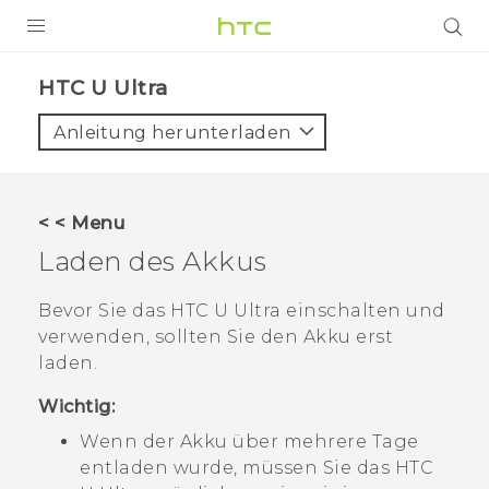
PRODUKTE
HTC U Ultra‎
VIVE
Anleitung herunterladen
G REIGNS
SMARTPHONES
< < Menu
ZUBEHÖR
Laden des Akkus
VIVERSE
Bevor Sie das
HTC U Ultra
einschalten und
verwenden, sollten Sie den Akku erst
UNTERSTÜTZUNG
laden.
HTC-Geräte und Zubehör
Anmelden
Wichtig:
Wenn der Akku über mehrere Tage
entladen wurde, müssen Sie das
HTC