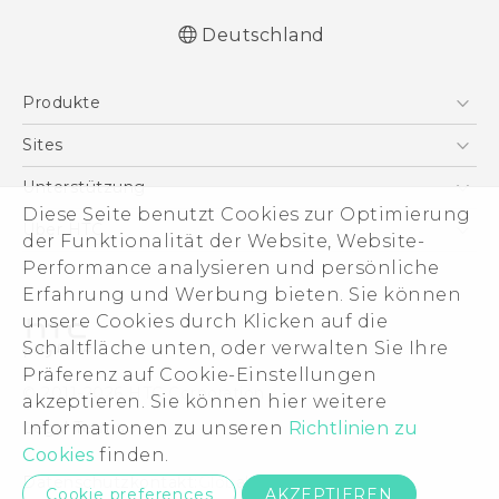
Deutschland
Deutsch - Schnellstart
Produkte
Deutsch - Benutzerhandbuch
Deutsch - Informationen zur Sicherheit und
Smartphones
Sites
behördliche Bestimmungen
5G
HTC Dev
Unterstützung
English - Quick start guide
VIVE
Diese Seite benutzt Cookies zur Optimierung
English - User manual
HTC Vive
Unterstützung
Über HTC
der Funktionalität der Website, Website-
Zubehör
English - Safety and regulatory guide
eCommerce Support
ESG
Performance analysieren und persönliche
Erfahrung und Werbung bieten. Sie können
Impressum
unsere Cookies durch Klicken auf die
Investor
Schaltfläche unten, oder verwalten Sie Ihre
Cookie Preferences
Präferenz auf Cookie-Einstellungen
© 2011-2026 HTC Corporation
akzeptieren. Sie können hier weitere
Offene Stellen
Legal Terms
Informationen zu unseren
Richtlinien zu
Security and Privacy Whitepaper
Cookies
finden.
Datenschutzkontakt:
Global-Privacy@htc.com
Cookie preferences
AKZEPTIEREN