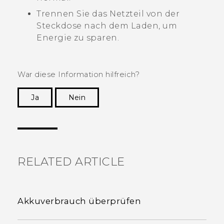
Trennen Sie das Netzteil von der
Steckdose nach dem Laden, um
Energie zu sparen.
War diese Information hilfreich?
Ja
Nein
Vielen Dank! Ihr Feedback hilft anderen, die
hilfreichsten Informationen zu finden.
RELATED ARTICLE
Akkuverbrauch überprüfen