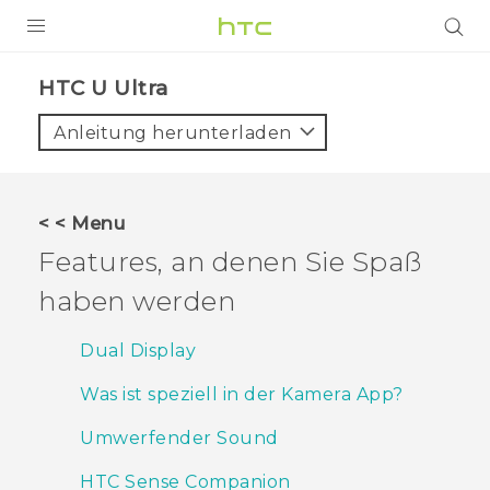
PRODUKTE
HTC U Ultra‎
VIVE
Anleitung herunterladen
G REIGNS
SMARTPHONES
< < Menu
ZUBEHÖR
Features, an denen Sie Spaß
VIVERSE
haben werden
UNTERSTÜTZUNG
Dual Display
HTC-Geräte und Zubehör
Anmelden
Was ist speziell in der Kamera App?
Umwerfender Sound
HTC Sense Companion