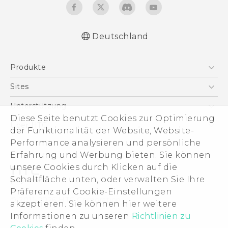
Deutschland
Deutsch - Schnellstart
Produkte
Deutsch - Benutzerhandbuch
Deutsch - Informationen zur Sicherheit und
Smartphones
Sites
behördliche Bestimmungen
5G
HTC Dev
Unterstützung
English - Quick start guide
VIVE
Diese Seite benutzt Cookies zur Optimierung
English - User manual
HTC Vive
Unterstützung
Über HTC
der Funktionalität der Website, Website-
Zubehör
English - Safety and regulatory guide
eCommerce Support
Performance analysieren und persönliche
ESG
Erfahrung und Werbung bieten. Sie können
Impressum
unsere Cookies durch Klicken auf die
Investor
Schaltfläche unten, oder verwalten Sie Ihre
Cookie Preferences
Präferenz auf Cookie-Einstellungen
© 2011-2026 HTC Corporation
akzeptieren. Sie können hier weitere
Offene Stellen
Informationen zu unseren
Richtlinien zu
Legal Terms
Security and Privacy Whitepaper