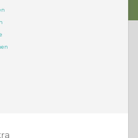
en
n
e
hen
tra