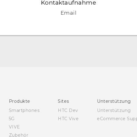
Kontaktaufnahme
Email
Deutsch - Schnellstart
Deutsch - Benutzerhandbuch
Deutsch - Informationen zur Sicherheit und
behördliche Bestimmungen
English - Quick start guide
Produkte
Sites
Unterstützung
English - User manual
Smartphones
HTC Dev
Unterstützung
English - Safety and regulatory guide
5G
HTC Vive
eCommerce Supp
VIVE
Zubehör