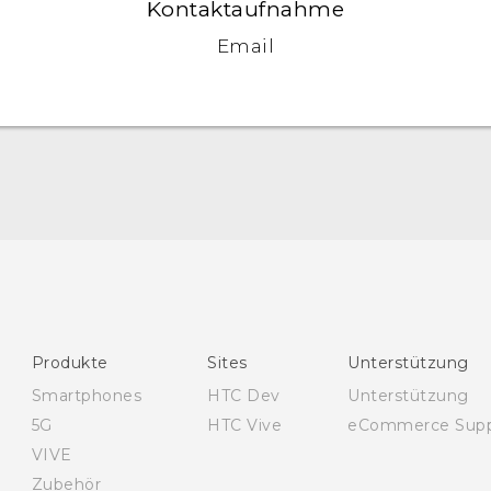
Kontaktaufnahme
Email
Deutsch - Schnellstart
Deutsch - Benutzerhandbuch
Deutsch - Informationen zur Sicherheit und
behördliche Bestimmungen
English - Quick start guide
Produkte
Sites
Unterstützung
English - User manual
Smartphones
HTC Dev
Unterstützung
English - Safety and regulatory guide
5G
HTC Vive
eCommerce Supp
VIVE
Zubehör