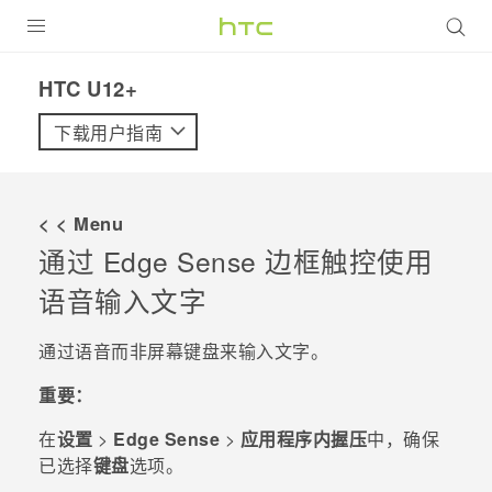
全部产品
HTC U12+‎
VIVE
下载用户指南
VIVERSE
< < Menu
支持帮助
通过
Edge Sense 边框触控
使用
在线客服
语音输入文字
通过语音而非屏幕键盘来输入文字。
重要：
在
设置
>
Edge Sense
>
应用程序内握压
中，确保
已选择
键盘
选项。