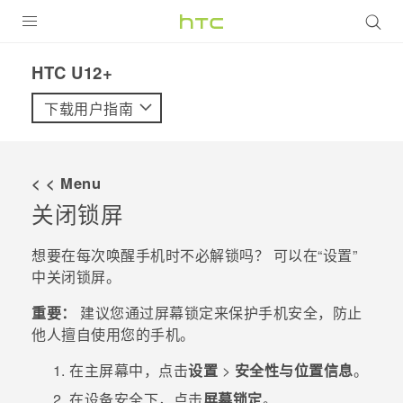
全部产品
HTC U12+‎
VIVE
下载用户指南
VIVERSE
< < Menu
支持帮助
关闭锁屏
在线客服
想要在每次唤醒手机时不必解锁吗？ 可以在​“‍设置”
中关闭锁屏。
重要：
建议您通过屏幕锁定来保护手机安全，防止
他人擅自使用您的手机。
在
主屏幕
中，点击
设置
>
安全性与位置信息
。
在
设备安全
下，点击
屏幕锁定
。