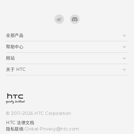
全部产品
区块链智能手机
帮助中心
快速入门指南
VIVE
用户指南
在线客服
网站
支援与服务
HTC Dev
关于 HTC
产品保固说明
HTC Research
ESG
客户服务中心
新闻稿
投资人
隐私政策
© 2011-2026 HTC Corporation
产品安全
HTC 法律文档
加入HTC
隐私联络:
Global-Privacy@htc.com