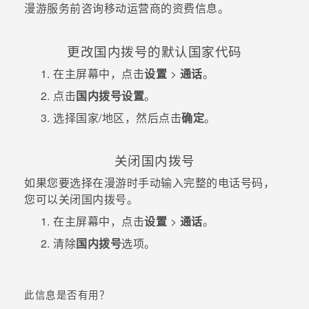
漫游服务前咨询移动运营商的资费信息。
更改国内拨号的默认国家代码
在
主屏幕
中，点击
设置
>
通话
。
点击
国内拨号设置
。
选择国家/地区，然后点击
确定
。
关闭国内拨号
如果您要选择在漫游时手动输入完整的电话号码，
您可以关闭国内拨号。
在
主屏幕
中，点击
设置
>
通话
。
清除
国内拨号
选项。
此信息是否有用？