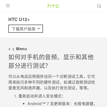
全部产品
HTC U12+‎
VIVE
下载用户指南
VIVERSE
< < Menu
支持帮助
如何对手机的音频、显示和其他
在线客服
部分进行测试？
可以从
电话
应用程序访问一个诊断测试工具，它可
用来执行多种不同的硬件测试，如通过音频测试检
查麦克风和扬声器，以及执行背光测试，等等。
重新启动并进入
安全模式
：
Android™
7 及更新版本：长按
电源键
，