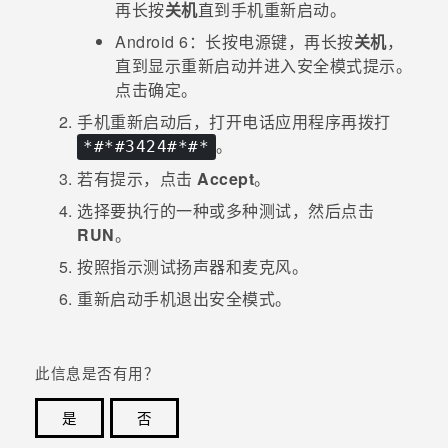
再长按
关机
直到手机重新启动。
Android
6：长按
电源键
，再长按
关机
，
直到显示
重新启动并进入安全模式
提示。
点击
确定
。
手机重新启动后，打开
电话
应用程序再拨打
。
*#*#3424#*#*
若有提示，点击
Accept
。
选择要执行的一种或多种测试，然后点击
RUN
。
按照指示测试扬声器和麦克风。
重新启动手机退出
安全模式
。
此信息是否有用？
是
否