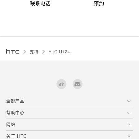
联系电话
预约
支持
HTC U12+‎
全部产品
区块链智能手机
帮助中心
快速入门指南
VIVE
用户指南
在线客服
网站
支援与服务
HTC Dev
关于 HTC