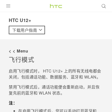
全部产品
HTC U12+‎
VIVE
下载用户指南
VIVERSE
< < Menu
支持帮助
飞行模式
在线客服
启用飞行模式时，
HTC U12+
上的所有无线电都会
关闭，包括通话功能、数据服务、
蓝牙
和
WLAN
。
禁用飞行模式后，通话功能便会重新启动，并且恢
复先前的
蓝牙
和
WLAN
状态。
注：
在启用飞行模式后，您可以手动打开
蓝牙
和