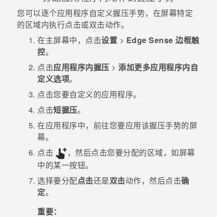
您可以逐个应用程序自定义握压手势，在屏幕特定
的区域内执行点击或双击动作。
在
主屏幕
中，点击
设置
>
Edge Sense 边框触
控
。
点击
应用程序内握压
>
添加更多应用程序内自
定义选项
。
点击您要自定义的应用程序。
点击
短握压
。
在应用程序中，前往您要应用该握压手势的屏
幕。
点击
，然后点击您要分配的区域，如屏幕
中的某一按钮。
选择要分配
点击
还是
双击
动作，然后点击
确
定
。
重要：