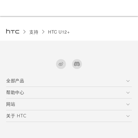
支持
HTC U12+‎
全部产品
区块链智能手机
帮助中心
快速入门指南
VIVE
用户指南
在线客服
网站
支援与服务
HTC Dev
关于 HTC
产品保固说明
HTC Research
ESG
客户服务中心
新闻稿