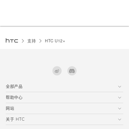
支持
HTC U12+‎
全部产品
区块链智能手机
帮助中心
快速入门指南
VIVE
用户指南
在线客服
网站
支援与服务
HTC Dev
关于 HTC
产品保固说明
HTC Research