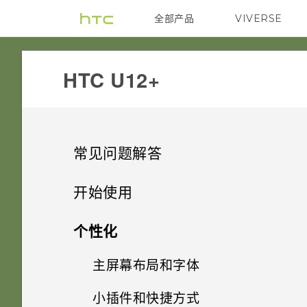
全部产品
VIVERSE
VIVE
HTC U12+‎
常见问题解答
系统性能
开始使用
电源和充电
HTC U12+ 的特别之处
更新手机软件前我该做什么？
个性化
安全
开箱和设置
Qualcomm 快速充电 3.0 工作
有问题时如何在手机上获取帮
主屏幕布局和字体
Android 9.0 更新
原理？
助？
存储、备份和传输
压感式按键和 Edge Sense 边框
为什么我无法使用人脸解锁手
小插件和快捷方式
HTC U12+ 概览
带来手机互动的新体验
添加或删除小插件面板