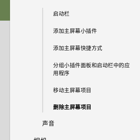
机？
触控
USB Type-C 接口与我旧手机上
音频、显示和相机
如何对手机的音频、显示和其他
如何将文件和文件夹复制或移动
的 micro USB 接口有何区别？
部分进行测试？
插入 nano SIM/UIM 和
启动栏
Edge Sense 边框触控 2
到我的存储卡？
更改主屏幕首页
使用新手机的第一周
为什么我无法用指纹唤醒或解锁
压感式按键使用须知
应用程序
microSD 卡
将以前的 HTC USB Type-C 耳
手机？
如果手机无法开机，我该怎么
为什么我的手机反应迟钝并死
机用于 HTC U12+ 时为什么会
添加主屏幕小插件
更新
双摄像头
如何查看 USB 驱动器中的文件
设置主屏幕壁纸
导航栏
无线和网络
办？
什么是 Edge Sense 边框触
机?
为什么我手机上的应用程序会崩
使用保护壳
有噪音？
与文件夹？
忘记锁屏密码、数字密码或图案
控？
溃和强制关闭？
添加主屏幕快捷方式
身临其境的音效
软件和应用程序更新
设置和其他
更改默认字体大小
时该怎么办？
使用单手模式
如何使用硬件按键重新启动手
没有 WLAN 连接或信号较弱时
为什么我的手机会自动关机？
为电池充电
为什么我自己的数字转 3.5mm
如何在我的手机和电脑之间复制
机？
手机可否自动切换到移动网络？
首次设置 Edge Sense 边框触
如何知道我是否安装了恶意的第
耳机转接头不能在 HTC 手机上
分组小插件面板和启动栏中的应
文件？
安装软件更新
手机重新启动或开机时为何会提
Edge Sense 边框触控有时会在
截取屏幕截图的方法
控
三方应用程序？
使用？
手机过热或烫手时应该怎么做？
打开或关闭电源
用程序
示我输入密码或解密手机？
手机处于车载套件内或自拍杆中
如果手机一直重新启动而且无法
如何将手机的互联网连接共享给
我以前一直使用 HTC 备份。为
时启动。怎么办？
安装应用程序更新
一路启动到主屏幕，我该怎么
其他设备？
HTC Sense 首页
Edge Sense 边框触控使用须知
如何设置默认的短信应用程序？
Motion Launch 感应启动不工
如何将手机重启到安全模式？
第一次设置手机
移动主屏幕项目
何我的手机上没有 HTC 备份
办？
作。怎么办？
了？
可否将 micro SIM 卡裁剪为
我通过蓝牙发送了一些文件到电
休眠模式
使用 Edge Sense 边框触控进
如何启用开发人员选项？
如何去除通知面板中提示某一应
添加社交网络账户、电子邮件账
删除主屏幕项目
nano SIM 卡，装入 HTC 设备
如果手机无法充电，我该怎么
脑。它们在哪里？
行拍摄
若要利用音源变焦为远处对象录
用程序正在后台运行的通知？
户和其他
如何与使用 WLAN 直连 的其他
中？
办？
锁定屏幕
下画面清晰、声音可辨的视频，
声音
手机共享媒体文件？
如何将运营商的接入点名称添加
启用长握压手势
最好的方法是什么？
设置 人脸识别解锁
如何找到手机的 IMEI/MEID 和
为什么手机电池这么快没电？
到手机？
了解您的设置