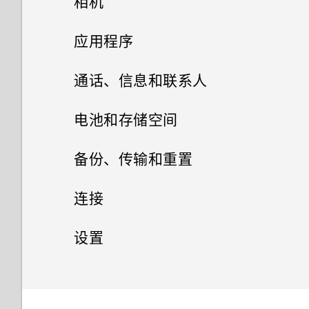
相机
设置默认音量
序列号？
更改分配给握压手势的动作
我的麦克风损坏了。怎么办？
指纹识别器
如何节省电池电量？
使用快速设置
拍摄照片和视频
应用程序
如何启用或停用设备管理员应用
通过 Edge Sense 边框触控使
是否可以改变手机的系统字体样
选择使用哪一 nano SIM/UIM
程序？
高级相机功能
用语音输入文字
式和大小？
重启 HTC U12+（软重置）
相册
卡进行数据连接
HTC 相机
通话、信息和联系人
有未读通知的时候手机重复通过
拍摄照片和视频
调整握压力级别
相片编辑工具
如何将我最喜欢的歌曲或音乐设
选择场景
动作手势
利用双卡双待设置管理
选择拍摄模式
手机通话
声音和振动提示。如何将它停
在相册中查看照片和视频
电池和存储空间
为我的铃声？
nano SIM/UIM 卡
止？
安装和删除应用程序
以3D 音频或高分辨率音频录制
在应用程序内通过握压手势执行
手动调整相机设置
短信和彩信
Motion Launch 感应启动
选择一张照片进行编辑
缩放
搜索照片和视频
电池
用智能拨号拨打电话
备份、传输和重置
视频
动作
如何关闭截取屏幕画面时的快门
防水和防尘
使用应用程序
联系人
声？
从应用商店获取应用程序
拍摄 RAW 照片
通知
调整照片
存储
发送短信 (SMS)
快速调整照片的曝光度
更改视频回放速度
拨打分机号
传输
有关延长电池续航时间的提示
连接
使用人脸识别解锁功能以握压方
HTC 应用程序
打开应用程序屏幕
式解锁手机
照片模糊不清？请参考以下提
从网络下载应用程序
存储
您的联系人列表
相机应用程序如何拍摄 RAW 照
选择、复制和粘贴文本
在照片上绘画
如何在短信息中添加签名？
备份和重置
释放存储空间
拍摄照片
剪辑视频
隐藏手机号码
使用省电模式
网络连接
从 Android 手机传输内容
示。
设置
片？
HTC BlinkFeed
访问应用程序
Edge Sense 边框触控双击手势
卸载应用程序
添加新联系人
备份和重置
在手机存储与存储卡之间复制或
输入文字
应用照片滤镜
发送彩信 (MMS)
存储类型
无线共享
连拍照片
备份联系人和信息
编辑延时拍摄视频
快速拨号
高级省电模式
获取联系人等内容的其他方式
通用设置
打开或关闭数据连接
移动文件
拍摄全景照片
HTC 主题
排列应用程序
Edge Sense 边框触控 握持手
编辑联系人信息
获取帮助和故障排除
重置 HTC U12+（硬重置）
美化人像
查看您收到的信息
我该把存储卡用作移动存储还是
使用自拍定时器拍摄照片
重置网络设置
安全设置
什么是 HTC Connect 无线投
呼叫信息、电子邮件或日历活动
显示电池电量百分比
在手机和电脑之间传输照片、视
管理数据使用情况