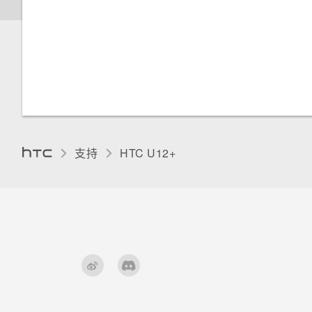
切换静音、振动和一般模式
触摸提示音和振动
国内拨号
更改显示语言
手套模式
旅行模式
支持
HTC U12+‎