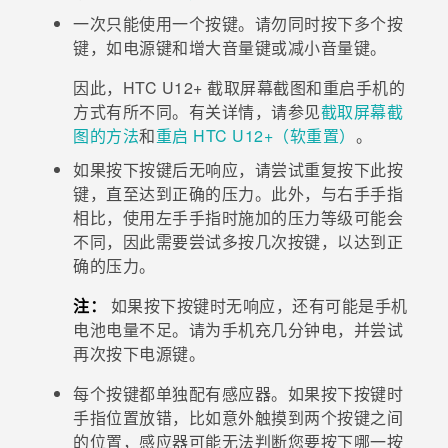
一次只能使用一个按键。请勿同时按下多个按
键，如
电源键
和
增大音量键
或
减小音量键
。
因此，
HTC U12+
截取屏幕截图和重启手机的
方式有所不同。有关详情，请参见
截取屏幕截
图的方法
和
重启
HTC U12+
（软重置）
。
如果按下按键后无响应，请尝试重复按下此按
键，直至达到正确的压力。此外，与右手手指
相比，使用左手手指时施加的压力等级可能会
不同，因此需要尝试多按几次按键，以达到正
确的压力。
注：
如果按下按键时无响应，还有可能是手机
电池电量不足。请为手机充几分钟电，并尝试
再次按下
电源键
。
每个按键都单独配有感应器。如果按下按键时
手指位置放错，比如意外触摸到两个按键之间
的位置，感应器可能无法判断您要按下哪一按