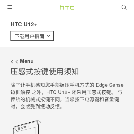
全部产品
HTC U12+‎
VIVE
下载用户指南
VIVERSE
< < Menu
支持帮助
压感式按键使用须知
在线客服
除了让手机感知您手部握压手机方式的
Edge Sense
边框触控
之外，
HTC U12+
还采用压感式按键。 与
传统的机械式按键不同，当您按下
电源键
和
音量键
时，会感受到振动反馈。