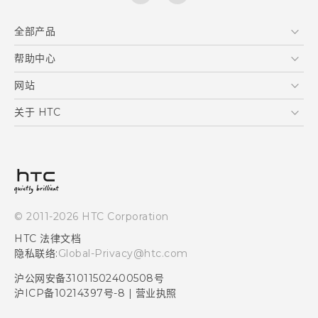
全部产品
区块链智能手机
帮助中心
快速入门指南
VIVE
用户指南
在线客服
网站
支援与服务
HTC Dev
关于 HTC
产品保固说明
HTC Research
ESG
客户服务中心
新闻稿
投资人
隐私政策
© 2011-2026 HTC Corporation
产品安全
HTC 法律文档
加入HTC
隐私联络:
Global-Privacy@htc.com
Security and Privacy Whitepaper
沪公网安备31011502400508号
沪ICP备10214397号-8
|
营业执照