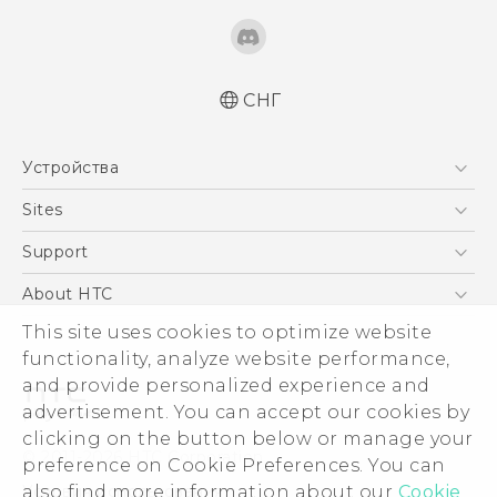
СНГ
Русский - Краткое руководство
Устройства
Русский - Руководство пользователя
Русский - Руководство по безопасности и
5G
Sites
соответствию стандартам
Смартфоны
HTC Dev
Support
Қазақ - жұмысты бастау нұсқаулығы
EXODUS
Қазақ - Пайдаланушы нұсқаулығы
HTC Research
ПОДДЕРЖКА
About HTC
Аксессуары
English - Quick start guide
This site uses cookies to optimize website
ESG
English - User manual
VIVE
functionality, analyze website performance,
English - Safety and regulatory guide
Инвестирование
and provide personalized experience and
Политика конфиденциальности
advertisement. You can accept our cookies by
Безопасность продуктов
clicking on the button below or manage your
© 2011-2026 HTC Corporation
preference on Cookie Preferences. You can
Вакансии
also find more information about our
Cookie
Условия использования.