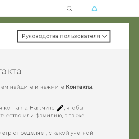
Руководства пользователя
такта
затем найдите и нажмите
Контакты
.
 контакта.
Нажмите
, чтобы
отчество или фамилию, а также
.
аметр определяет, с какой учетной