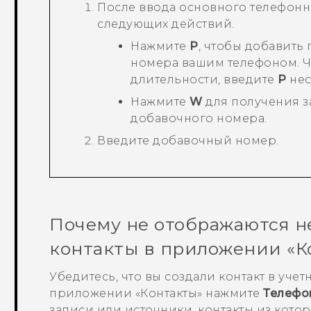
После ввода основного телефонн
следующих действий.
Нажмите
P
, чтобы добавить
номера вашим телефоном. Ч
длительности, введите
P
нес
Нажмите
W
для получения з
добавочного номера.
Введите добавочный номер.
Почему не отображаются н
контакты в приложении «
К
Убедитесь, что вы создали контакт в учет
приложении «
Контакты
» нажмите
Телефо
записи или источники, контакты из кото