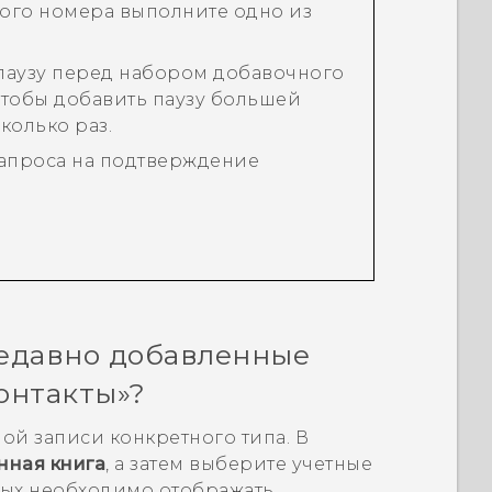
ого номера выполните одно из
 паузу перед набором добавочного
тобы добавить паузу большей
колько раз.
апроса на подтверждение
едавно добавленные
онтакты
»?
ной записи конкретного типа. В
нная книга
, а затем выберите учетные
рых необходимо отображать.