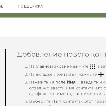
SE
ПОДДЕРЖКА
ОНЫ
АКСЕССУАРЫ
VIVE
Добавление нового кон
На
Главном
экране нажмите
, а 
На вкладке «
Контакты
» нажмите
.
Нажмите на поле
Имя
и введите имя
отдельно ввести имя контакта, его 
суффикс его имени, например «мл»
Выберите «
Тип контакта
». Этот пар