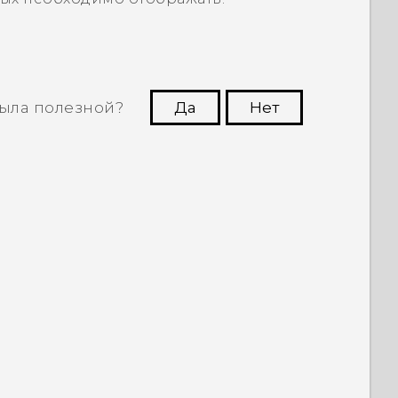
ыла полезной?
Да
Нет
угим пользователям находить самую
полезную информацию.