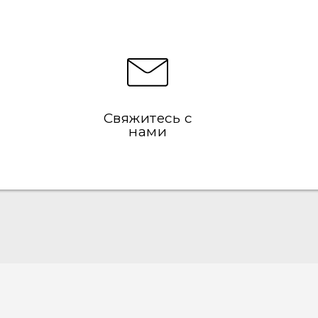
Свяжитесь с
нами
Русский - Краткое руководство
Русский - Руководство пользователя
Русский - Руководство по безопасности и
соответствию стандартам
Қазақ - жұмысты бастау нұсқаулығы