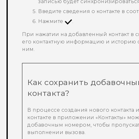
записью будет синхронизироваться 
Введите сведения о контакте в соо
Нажмите
.
При нажатии на добавленный контакт в с
его контактную информацию и историю 
ним.
Как сохранить добавочны
контакта?
В процессе создания нового контакта
контакте в приложении «
Контакты
» мо
добавочным номером, чтобы пропускат
выполнении вызова.