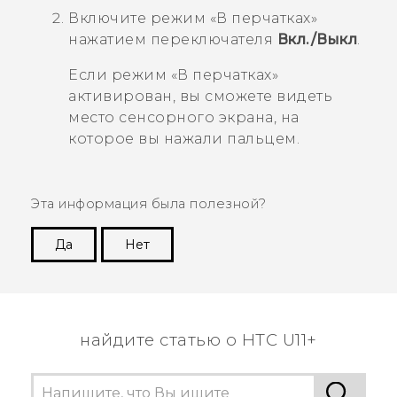
Включите режим
«В перчатках»
нажатием переключателя
Вкл./Выкл
.
Если режим «В перчатках»
активирован, вы сможете видеть
место сенсорного экрана, на
которое вы нажали пальцем.
Эта информация была полезной?
Да
Нет
Спасибо! Ваши отзывы помогают другим
пользователям находить самую полезную
информацию.
найдите статью о HTC U11+