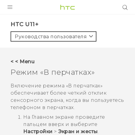
УСТРОЙСТВА
HTC U11+‎
5G
Руководства пользователя
СМАРТФОНЫ
АКСЕССУАРЫ
< < Menu
VIVE
Режим «В перчатках»
VIVERSE
Включение режима «В перчатках»
обеспечивает более четкий отклик
ПОДДЕРЖКА
сенсорного экрана, когда вы пользуетесь
телефоном в перчатках.
На
Главном
экране проведите
пальцем вверх и выберите
Настройки
>
Экран и жесты
.