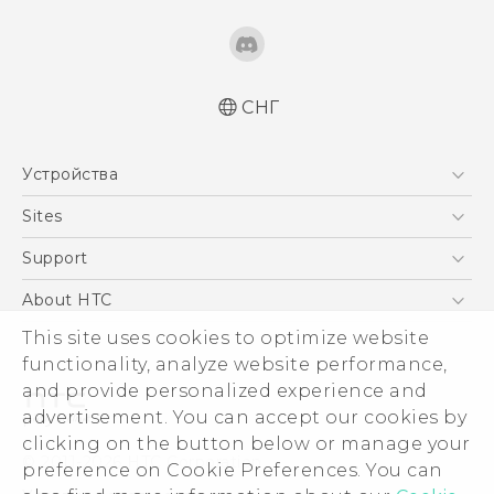
СНГ
Русский - Краткое руководство
Устройства
Русский - Руководство пользователя
Русский - Руководство по безопасности и
5G
Sites
соответствию стандартам
Смартфоны
HTC Dev
Support
Қазақ - жұмысты бастау нұсқаулығы
EXODUS
Қазақ - Пайдаланушы нұсқаулығы
HTC Research
ПОДДЕРЖКА
About HTC
Аксессуары
English - Quick start guide
This site uses cookies to optimize website
ESG
English - User manual
VIVE
functionality, analyze website performance,
English - Safety and regulatory guide
Инвестирование
and provide personalized experience and
Политика конфиденциальности
advertisement. You can accept our cookies by
Безопасность продуктов
clicking on the button below or manage your
© 2011-2026 HTC Corporation
preference on Cookie Preferences. You can
Вакансии