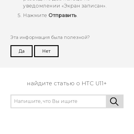
уведомлении «
Экран записан
».
Нажмите
Отправить
.
Эта информация была полезной?
Да
Нет
Спасибо! Ваши отзывы помогают другим
пользователям находить самую полезную
информацию.
найдите статью о HTC U11+