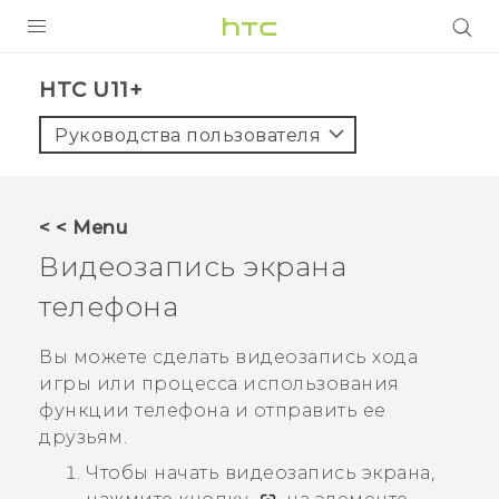
УСТРОЙСТВА
HTC U11+‎
5G
Руководства пользователя
СМАРТФОНЫ
АКСЕССУАРЫ
< < Menu
VIVE
Видеозапись экрана
VIVERSE
телефона
ПОДДЕРЖКА
Вы можете сделать видеозапись хода
игры или процесса использования
функции телефона и отправить ее
друзьям.
Чтобы начать видеозапись экрана,