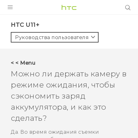
УСТРОЙСТВА
HTC U11+‎
5G
Руководства пользователя
СМАРТФОНЫ
АКСЕССУАРЫ
< < Menu
VIVE
Можно ли держать камеру в
VIVERSE
режиме ожидания, чтобы
сэкономить заряд
ПОДДЕРЖКА
аккумулятора, и как это
сделать?
Да. Во время ожидания съемки