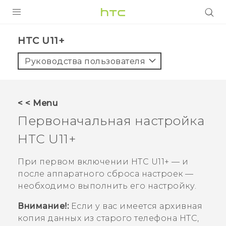
УСТРОЙСТВА
HTC U11+‎
5G
Руководства пользователя
СМАРТФОНЫ
АКСЕССУАРЫ
< < Menu
VIVE
Первоначальная настройка
VIVERSE
HTC U11‍+
ПОДДЕРЖКА
При первом включении
HTC U11‍+
— и
после аппаратного сброса настроек —
необходимо выполнить его настройку.
Внимание!:
Если у вас имеется архивная
копия данных из старого телефона HTC,