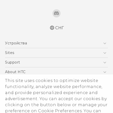
СНГ
Русский - Краткое руководство
Устройства
Русский - Руководство пользователя
Русский - Руководство по безопасности и
5G
Sites
соответствию стандартам
Смартфоны
HTC Dev
Support
Қазақ - жұмысты бастау нұсқаулығы
EXODUS
Қазақ - Пайдаланушы нұсқаулығы
HTC Research
ПОДДЕРЖКА
About HTC
Аксессуары
English - Quick start guide
ESG
This site uses cookies to optimize website
English - User manual
VIVE
functionality, analyze website performance,
English - Safety and regulatory guide
Инвестирование
and provide personalized experience and
Политика конфиденциальности
advertisement. You can accept our cookies by
Безопасность продуктов
clicking on the button below or manage your
© 2011-2026 HTC Corporation
preference on Cookie Preferences. You can
Вакансии