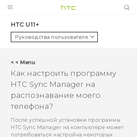
УСТРОЙСТВА
HTC U11+‎
5G
Руководства пользователя
СМАРТФОНЫ
АКСЕССУАРЫ
< < Menu
VIVE
Как настроить программу
VIVERSE
HTC Sync Manager
на
распознавание моего
ПОДДЕРЖКА
телефона?
После успешной установки программы
HTC Sync Manager
на компьютере может
потребоваться настройка некоторых