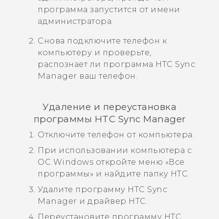
программа запустится от имени
администратора.
Снова подключите телефон к
компьютеру и проверьте,
распознает ли программа
HTC Sync
Manager
ваш телефон.
Удаление и переустановка
программы
HTC Sync Manager
Отключите телефон от компьютера.
При использовании компьютера с
ОС
Windows
откройте меню «
Все
программы
» и найдите папку HTC.
Удалите программу
HTC Sync
Manager
и
драйвер HTC
.
Переустановите программу
HTC