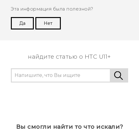
Эта информация была полезной?
Да
Нет
Спасибо! Ваши отзывы помогают другим
пользователям находить самую полезную
информацию.
найдите статью о HTC U11+
Вы смогли найти то что искали?