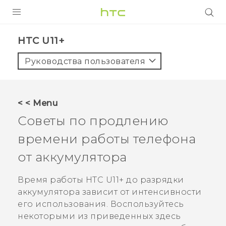
УСТРОЙСТВА
HTC U11+‎
5G
Руководства пользователя
СМАРТФОНЫ
АКСЕССУАРЫ
< < Menu
VIVE
Советы по продлению
VIVERSE
времени работы телефона
от аккумулятора
ПОДДЕРЖКА
Время работы
HTC U11‍+
до разрядки
аккумулятора зависит от интенсивности
его использования. Воспользуйтесь
некоторыми из приведенных здесь