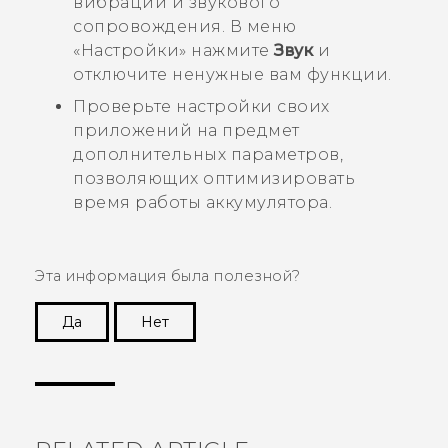
вибрации и звукового
сопровождения. В меню
«Настройки» нажмите
Звук
и
отключите ненужные вам функции.
Проверьте настройки своих
приложений на предмет
дополнительных параметров,
позволяющих оптимизировать
время работы аккумулятора.
Эта информация была полезной?
Да
Нет
Спасибо! Ваши отзывы помогают другим
пользователям находить самую полезную
информацию.