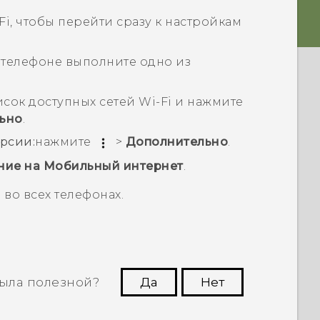
Fi
, чтобы перейти сразу к настройкам
 телефоне выполните одно из
исок доступных сетей
Wi-Fi
и нажмите
ьно
.
рсии:
нажмите
>
Дополнительно
.
ние на Мобильный интернет
.
во всех телефонах.
ыла полезной?
Да
Нет
угим пользователям находить самую