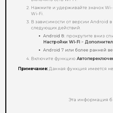
Нажмите и удерживайте значок
Wi-
Wi-Fi
.
В зависимости от версии
Android
в
следующих действий.
Android
8:
прокрутите вниз сп
Настройки Wi-Fi
>
Дополнител
Android
7 или более ранней ве
Включите функцию
Автопереключе
Примечание:
Данная функция имеется не 
Эта информация б
Спасибо! Ваши отзывы помогают др