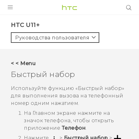
УСТРОЙСТВА
HTC U11+‎
5G
Руководства пользователя
СМАРТФОНЫ
АКСЕССУАРЫ
< < Menu
VIVE
Быстрый набор
VIVERSE
Используйте функцию «Быстрый набор»
для выполнения вызова на телефонный
ПОДДЕРЖКА
номер одним нажатием.
На
Главном
экране нажмите на
значок телефона, чтобы открыть
приложение
Телефон
.
Нажмите
>
Быстрый набор
>
.