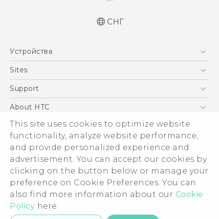
СНГ
Русский - Краткое руководство
Устройства
Русский - Руководство пользователя
Русский - Руководство по безопасности и
5G
Sites
соответствию стандартам
Смартфоны
HTC Dev
Support
Қазақ - жұмысты бастау нұсқаулығы
EXODUS
Қазақ - Пайдаланушы нұсқаулығы
HTC Research
ПОДДЕРЖКА
About HTC
Аксессуары
English - Quick start guide
ESG
This site uses cookies to optimize website
English - User manual
VIVE
functionality, analyze website performance,
English - Safety and regulatory guide
Инвестирование
and provide personalized experience and
Политика конфиденциальности
advertisement. You can accept our cookies by
Безопасность продуктов
clicking on the button below or manage your
© 2011-2026 HTC Corporation
preference on Cookie Preferences. You can
Вакансии
Условия использования.
also find more information about our
Cookie
Security and Privacy Whitepaper
Policy
here.
Privacy Contact:
Global-Privacy@htc.com