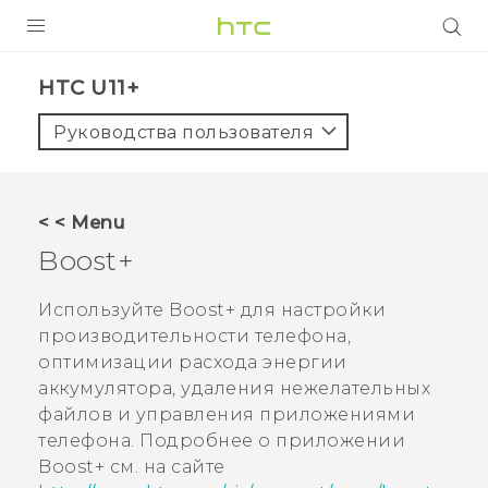
УСТРОЙСТВА
HTC U11+‎
5G
Руководства пользователя
СМАРТФОНЫ
АКСЕССУАРЫ
< < Menu
VIVE
Boost+
VIVERSE
Используйте
Boost+
для настройки
производительности телефона,
ПОДДЕРЖКА
оптимизации расхода энергии
аккумулятора, удаления нежелательных
файлов и управления приложениями
телефона. Подробнее о приложении
Boost+
см. на сайте