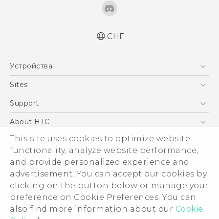
СНГ
Русский - Краткое руководство
Устройства
Русский - Руководство пользователя
Русский - Руководство по безопасности и
5G
Sites
соответствию стандартам
Смартфоны
HTC Dev
Support
Қазақ - жұмысты бастау нұсқаулығы
EXODUS
Қазақ - Пайдаланушы нұсқаулығы
HTC Research
ПОДДЕРЖКА
About HTC
Аксессуары
English - Quick start guide
This site uses cookies to optimize website
ESG
English - User manual
VIVE
functionality, analyze website performance,
English - Safety and regulatory guide
Инвестирование
and provide personalized experience and
Политика конфиденциальности
advertisement. You can accept our cookies by
Безопасность продуктов
clicking on the button below or manage your
© 2011-2026 HTC Corporation
preference on Cookie Preferences. You can
Вакансии
also find more information about our
Cookie
Условия использования.
Security and Privacy Whitepaper