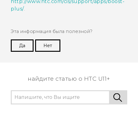
http://www.htc.com/cis/support/apps/boost-
plus/
.
Эта информация была полезной?
Да
Нет
Спасибо! Ваши отзывы помогают другим
пользователям находить самую полезную
информацию.
найдите статью о HTC U11+