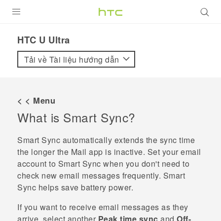
SẢN PHẨM
HTC U Ultra‎
VIVE
Tải về Tài liệu hướng dẫn
G REIGNS
ĐIỆN THOẠI THÔNG MINH
< < Menu
What is
Smart Sync
?
VIVERSE
ỨNG DỤNG
Smart Sync
automatically extends the sync time
the longer the
Mail
app is inactive. Set your email
HỖ TRỢ
account to
Smart Sync
when you don't need to
check new email messages frequently.
Smart
Sync
helps save battery power.
If you want to receive email messages as they
arrive, select another
Peak time sync
and
Off-