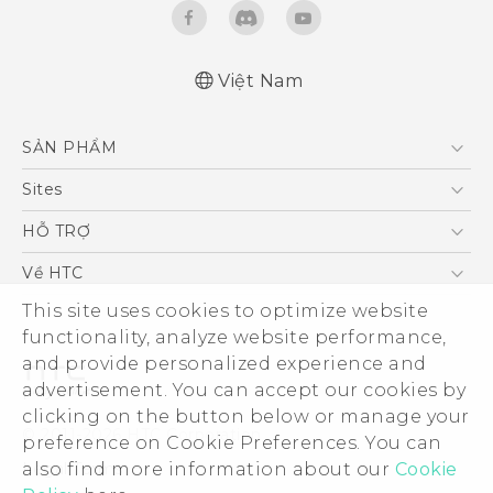
Việt Nam
English - Quick start guide
SẢN PHẨM
English - User manual
English - Safety and regulatory guide
5G
Sites
Điện Thoại Thông Minh
HTC Dev
HỖ TRỢ
VIVE
HTC Research
Trung tâm hỗ trợ
Về HTC
Hỗ trợ bảo hành HTC
This site uses cookies to optimize website
ESG
functionality, analyze website performance,
Nhà đầu tư
and provide personalized experience and
Làm việc tại HTC
advertisement. You can accept our cookies by
Chính sách bảo mật
clicking on the button below or manage your
© 2011-2026 HTC Corporation
preference on Cookie Preferences. You can
Bảo mật sản phẩm
also find more information about our
Cookie
Legal Terms
Thông Tin Đấu Thầu