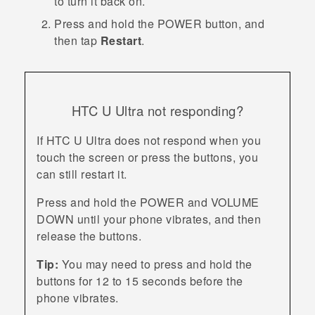
to turn it back on.
Press and hold the
POWER
button, and
then tap
Restart
.
HTC U Ultra
not responding?
If
HTC U Ultra
does not respond when you
touch the screen or press the buttons, you
can still restart it.
Press and hold the
POWER
and
VOLUME
DOWN
until your phone vibrates, and then
release the buttons.
Tip:
You may need to press and hold the
buttons for 12 to 15 seconds before the
phone vibrates.