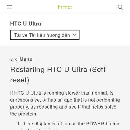
SẢN PHẨM
HTC U Ultra‎
VIVE
Tải về Tài liệu hướng dẫn
G REIGNS
ĐIỆN THOẠI THÔNG MINH
< < Menu
Restarting
HTC U Ultra
(Soft
VIVERSE
reset)
ỨNG DỤNG
If
HTC U Ultra
is running slower than normal, is
HỖ TRỢ
unresponsive, or has an app that is not performing
properly, try rebooting and see if that helps solve
the problem.
If the display is off, press the
POWER
button