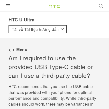
SẢN PHẨM
HTC U Ultra‎
VIVE
Tải về Tài liệu hướng dẫn
G REIGNS
ĐIỆN THOẠI THÔNG MINH
< < Menu
Am I required to use the
VIVERSE
provided
USB Type-C
cable or
ỨNG DỤNG
can I use a third-party cable?
HỖ TRỢ
HTC recommends that you use the USB cable
that was provided with your phone for optimal
performance and compatibility. While third-party
cables should work, there may be variances in