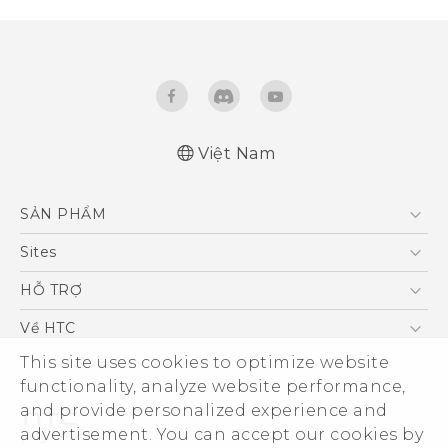
Việt Nam
English - Quick start guide
SẢN PHẨM
English - User manual
English - Safety and regulatory guide
5G
Sites
Điện Thoại Thông Minh
HTC Dev
HỖ TRỢ
VIVE
HTC Research
Trung tâm hỗ trợ
Về HTC
Hỗ trợ bảo hành HTC
This site uses cookies to optimize website
ESG
functionality, analyze website performance,
Nhà đầu tư
and provide personalized experience and
Làm việc tại HTC
advertisement. You can accept our cookies by