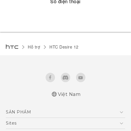
Số điện thoại
Hỗ trợ
HTC Desire 12‎
Việt Nam
Hướng dẫn sử dụng nhanh
SẢN PHẨM
Quick start guide
User manual
5G
Sites