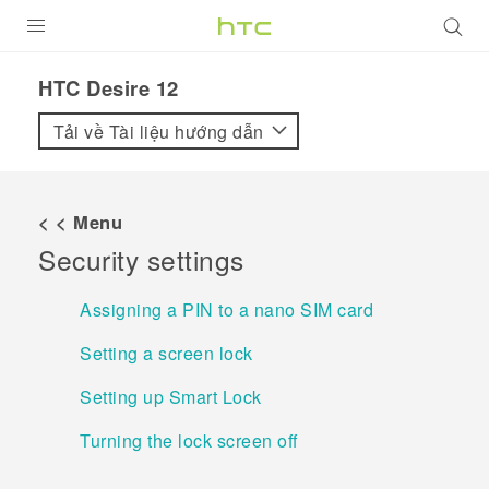
SẢN PHẨM
HTC Desire 12‎
VIVE
Tải về Tài liệu hướng dẫn
G REIGNS
ĐIỆN THOẠI THÔNG MINH
< < Menu
Security settings
VIVERSE
ỨNG DỤNG
Assigning a PIN to a nano SIM card
HỖ TRỢ
Setting a screen lock
Setting up Smart Lock
Turning the lock screen off