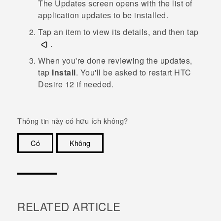
The
Updates
screen opens with the list of
application updates to be installed.
Tap an item to view its details, and then tap
.
When you're done reviewing the updates,
tap
Install
.
You'll be asked to restart
HTC
Desire 12
if needed.
Thông tin này có hữu ích không?
Có
Không
Cám ơn!
RELATED ARTICLE