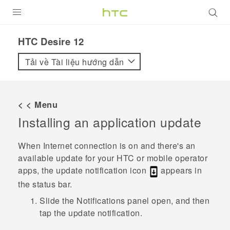
SẢN PHẨM
HTC Desire 12‎
VIVE
Tải về Tài liệu hướng dẫn
G REIGNS
ĐIỆN THOẠI THÔNG MINH
< < Menu
Installing an application update
VIVERSE
ỨNG DỤNG
When Internet connection is on and there's an
available update for your HTC or mobile operator
HỖ TRỢ
apps, the update notification icon
appears in
the status bar.
Slide the Notifications panel open, and then
tap the update notification.