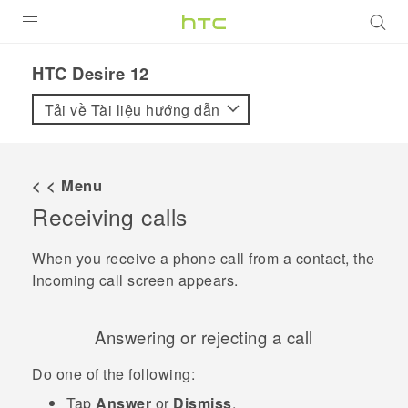
SẢN PHẨM
HTC Desire 12‎
VIVE
Tải về Tài liệu hướng dẫn
G REIGNS
ĐIỆN THOẠI THÔNG MINH
< < Menu
Receiving calls
VIVERSE
ỨNG DỤNG
When you receive a phone call from a contact, the
Incoming call
screen appears.
HỖ TRỢ
Answering or rejecting a call
Do one of the following:
Tap
Answer
or
Dismiss
.