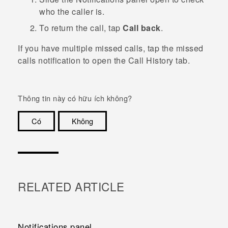
who the caller is.
To return the call, tap
Call back
.
If you have multiple missed calls, tap the missed
calls notification to open the
Call History
tab.
Thông tin này có hữu ích không?
Có
Không
Cám ơn!
RELATED ARTICLE
Notifications panel