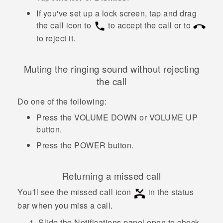
If you've set up a lock screen, tap and drag
the call icon to
to accept the call or to
to reject it.
Muting the ringing sound without rejecting
the call
Do one of the following:
Press the
VOLUME DOWN
or
VOLUME UP
button.
Press the
POWER
button.
Returning a missed call
You'll see the missed call icon
in the status
bar when you miss a call.
Slide the Notifications panel open to check