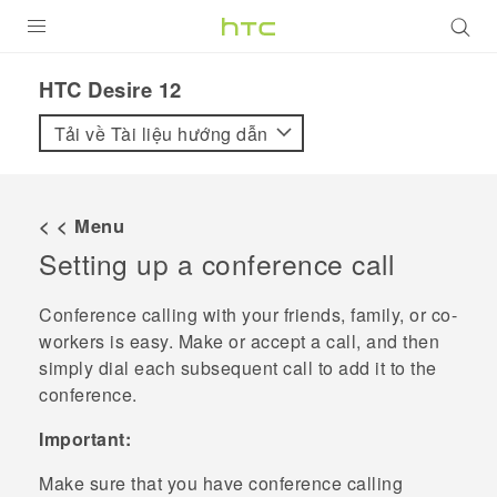
SẢN PHẨM
HTC Desire 12‎
VIVE
Tải về Tài liệu hướng dẫn
G REIGNS
ĐIỆN THOẠI THÔNG MINH
< < Menu
Setting up a conference call
VIVERSE
ỨNG DỤNG
Conference calling with your friends, family, or co-
workers is easy. Make or accept a call, and then
HỖ TRỢ
simply dial each subsequent call to add it to the
conference.
Important:
Make sure that you have conference calling