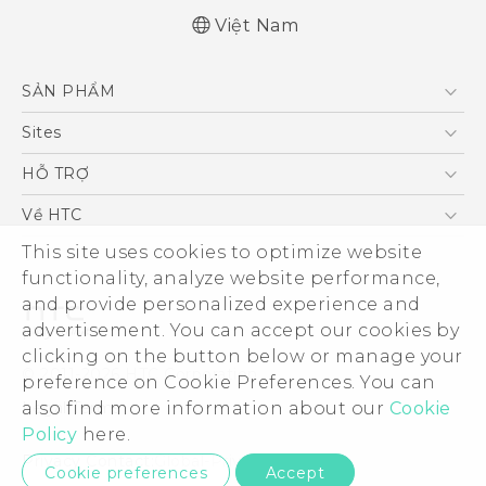
Việt Nam
Hướng dẫn sử dụng nhanh
SẢN PHẨM
Quick start guide
User manual
5G
Sites
Điện Thoại Thông Minh
HTC Dev
HỖ TRỢ
VIVE
HTC Research
Trung tâm hỗ trợ
Về HTC
Hỗ trợ bảo hành HTC
This site uses cookies to optimize website
ESG
functionality, analyze website performance,
Nhà đầu tư
and provide personalized experience and
Làm việc tại HTC
advertisement. You can accept our cookies by
Chính sách bảo mật
clicking on the button below or manage your
© 2011-2026 HTC Corporation
preference on Cookie Preferences. You can
Bảo mật sản phẩm
also find more information about our
Cookie
Legal Terms
Thông Tin Đấu Thầu
Policy
here.
Security and Privacy Whitepaper
Privacy Contact:
Global-Privacy@htc.com
Cookie preferences
Accept