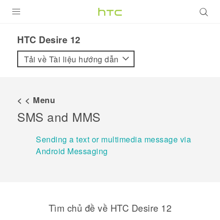
SẢN PHẨM
HTC Desire 12‎
VIVE
Tải về Tài liệu hướng dẫn
G REIGNS
ĐIỆN THOẠI THÔNG MINH
< < Menu
SMS and MMS
VIVERSE
ỨNG DỤNG
Sending a text or multimedia message via
Android Messaging
HỖ TRỢ
Tìm chủ đề về HTC Desire 12