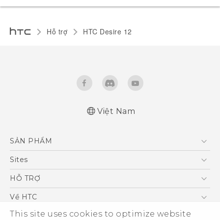
Hỗ trợ
HTC Desire 12‎
Việt Nam
Hướng dẫn sử dụng nhanh
SẢN PHẨM
Quick start guide
User manual
5G
Sites
Điện Thoại Thông Minh
HTC Dev
HỖ TRỢ
VIVE
HTC Research
Trung tâm hỗ trợ
Về HTC
Hỗ trợ bảo hành HTC
This site uses cookies to optimize website
ESG