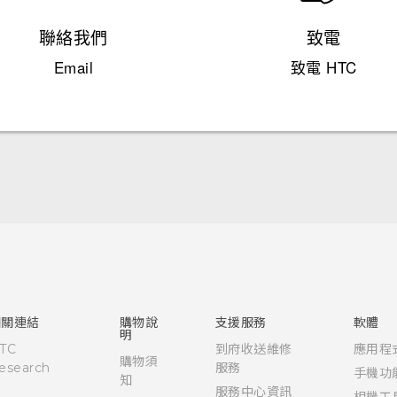
聯絡我們
致電
Email
致電 HTC
快速入門手冊
使用手冊
相關連結
購物說
支援服務
軟體
明
TC
到府收送維修
應用程
購物須
esearch
服務
手機功
知
服務中心資訊