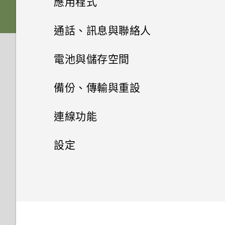
應用程式
Nano SIM 卡以裝入手機內嗎？
要如何得知我的手機能否在其他
為何收不到使用 iPhone 的聯絡
如何變更相機取景器的長寬比？
國家的本國網路內使用？
HTC Sense 首頁
人的訊息？
雙 Nano SIM 卡
將主題加入我的最愛
音效
從先前的 HTC 手機還原
HTC BlinkFeed
相機畫面
通話、訊息與聯絡人
是否需插入 SIM 卡才能使用
我的 HTC 手機有專用的相機按
HTC 傳輸？
如何將手機的網際網路連線分享
休眠模式
如何在訊息內加入簽名？
SD 卡
重新建立自己的主題
相片集
HTC 應用程式更新
鈕嗎？
從 Android 手機傳輸內容
選擇拍攝模式
手機通話功能
何謂 HTC BlinkFeed？
電池與儲存空間
給其他裝置使用？
為何手機對 Motion Launch手勢
將螢幕解鎖
相片編輯工具
為何在聯絡人應用程式內看不到
為電池充電
混合及配對主題
訊息
在相片集內檢視相片和影片
個人化
能否讓相機停留在待機模式以節
從 iPhone 傳輸內容的方式
沒有反應？
縮放
開啟或關閉 HTC BlinkFeed
電源及儲存空間管理
使用智慧搜尋撥號
手機能在找不到 Wi-Fi 或訊號
備份、傳輸與重設
最近新增的聯絡人？
省電力？要如何設定？
太弱時自動切換至行動網路嗎？
日曆與電子郵件
動作手勢
聯絡人
選取相片進行編輯
切換手機開關
尋找主題
新增相片或影片至相簿
傳送多媒體訊息 (MMS)
透過 iCloud 傳送 iPhone 內容
HTC One X9 有哪些新功能和不
開啟或關閉相機閃光燈
餐廳推薦
使用語音撥打電話
同步、備份及重設
顯示電池百分比
連線功能
如何移除重複的聯絡人？
我拍攝的相片是否包含地理標
同之處？
Google 搜尋及應用程式
忘記了 Google 帳號的密碼該怎
分享活動
觸控手勢
在相片上畫圖
需要使用手機的快速指引嗎？
聯絡人清單
分享主題
記？
變更影片播放速度
傳送簡訊 (SMS)
取得聯絡人及其他內容的其他方
拍攝相片
麼辦？
在 HTC BlinkFeed 上新增內容
撥打分機號碼
查看電池用量
網際網路連線
新增社交網路、電子郵件帳號等
設定
如何變更電子郵件訊息內的簽
其他應用程式
法
如何切換 HTC Sense 鍵盤和第
的方式
使用 Google 即時資訊取得最當
接受或拒絕會議邀請
開啟應用程式
名？
套用相片濾鏡
設定個人檔案
刪除主題
手機可以編輯 RAW 相片嗎？
三方的輸入法？
剪輯影片
傳送群組訊息
下的資訊
無線分享
提示：如何拍出更棒的相片
為何無法在應用程式內使用多指
通話記錄
查看電池記錄
同步帳號
設定和隱私權
開啟或關閉數據連線
個人化 HTC Dot View
在手機和電腦之間傳送相片、影
手勢？
自訂重點消息摘要
關閉或延遲活動提醒
分享內容
美化人物照
匯入或複製聯絡人
何謂 主題應用程式？
為何魔法變臉無法在某些相片中
片及音樂
我將記憶卡格式化以作為內部儲
檢視、編輯和儲存 Zoe 精選
繼續撰寫訊息草稿
Now on Tap
關閉相機應用程式
傳送音樂至 Blackfire 相容喇叭
切換靜音、震動和一般模式
應用程式電池最佳化
移除帳號
管理數據使用量
為 Nano SIM 卡指派 PIN 碼
使用？
存空間使用時，卻出現該記憶卡
HTC Dot View 沒有顯示最近撥
為何將手機側向轉動時畫面未跟
張貼到社交網路
檢視日曆
切換最近使用的應用程式
調整相片
速度太慢的訊息。為什麼？
合併聯絡人資訊
下載主題
打的電話嗎？
使用快速設定
編輯高動態縮時攝影影片
著旋轉？
回覆訊息
搜尋 HTC One X9 和網路
拍攝連續的相片
將音樂傳送至支援 Qualcomm
本國撥號
使用省電功能
備份檔案、資料和設定的方式
Wi-Fi 連線