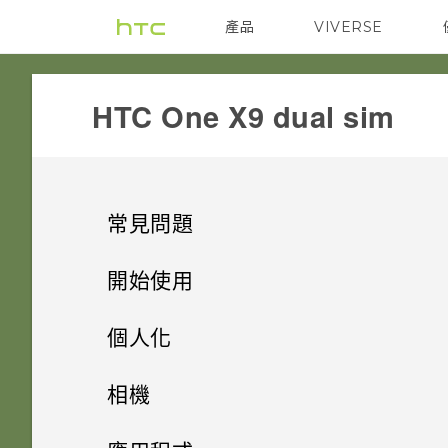
產品
VIVERSE
VIVE
G REIGNS
HTC One X9 dual sim‎
常見問題
COMMUNICATION
開始使用
SETTINGS
手機上的各種便利功能
螢幕在使用擴音功能時會關閉，
個人化
要如何重新開啟螢幕？
GETTING STARTED
打開包裝
使用應用程式時不斷出現要求授
手機設定及傳輸
Android 6.0 Marshmallow
相機
予權限的提示。為什麼？
如何設定預設的簡訊應用程式？
APPS & FEATURES
熟悉新手機的功能
我能將 Micro SIM 卡剪小為
個人化
HTC One X9
影像
相機
初次設定 HTC One X9