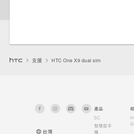
設)
設定應用程式連結
移除螢幕鎖時出現裝置保護功能
變更主畫面
使用聲控自拍
檢視及管理儲存裝置上的檔案
離線時能否繼續使用 HTC
新增電子郵件帳號
將停止運作的訊息，裝置保護是
開啟及關閉智慧資料夾
BlinkFeed？
重設網路設定
什麼意思？
飛安模式
分類小工具面板和啟動列上的應
使用自拍計時器拍照
在 HTC One X9 和電腦間複製
智慧同步有何作用？
何謂 Motion Launch？
用程式
檔案
我之前曾使用 HTC 備份。為何
重設 HTC One X9 (硬體重設)
HTC BoomSound 配備杜比音效
自動旋轉螢幕
手機現在未內建 HTC 備份？
使用 Zoe 動態拍照
下的劇院和音樂模式有何差異？
開啟或關閉 Motion Launch 手
排列應用程式
釋放儲存空間
勢
設定螢幕關閉時間
我在旅行時變更了時區，我可以
拍攝全景相片
支援
HTC One X9 dual sim‎
Android 6.0 中的 Doze 模式如
從日曆查看目前所在城市與居住
卸載記憶卡
何節省電池電力？
喚醒進入鎖定螢幕
螢幕亮度
城市的時差嗎？
拍攝高動態縮時攝影影片
關於檔案管理員
Android 6.0 中的應用程式待機
喚醒及解鎖
觸控音效和震動
日曆為何沒有顯示活動？
如何節省電池電力？
手動調整相機設定
喚醒進入主畫面小工具面板
變更螢幕語言
可以從舊的 HTC 手機匯入我的
設定中的電池最佳化有何作用？
拍攝 RAW 相片
產品
最愛嗎？
喚醒進入 HTC BlinkFeed
安裝數位憑證
5G
H
如何在電信業者的網路中新增存
R
相機應用程式如何拍攝 RAW 相
智慧型手
小算盤應用程式是否有進階小算
取點？
台灣
片？
機