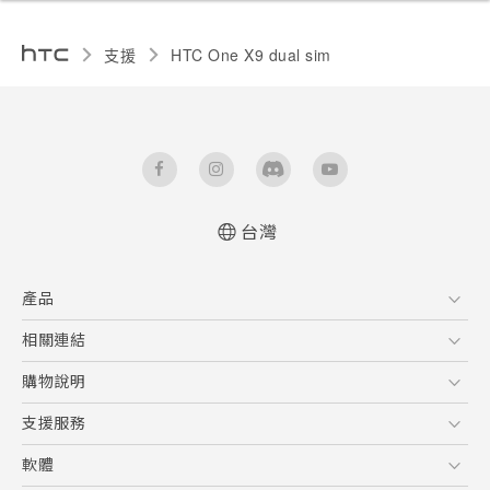
支援
HTC One X9 dual sim‎
台灣
快速入門手冊
產品
使用手冊
5G
相關連結
智慧型手機
HTC Research
購物說明
配件
購物須知
支援服務
VIVE
訂單管理
到府收送維修服務
軟體
付款方式