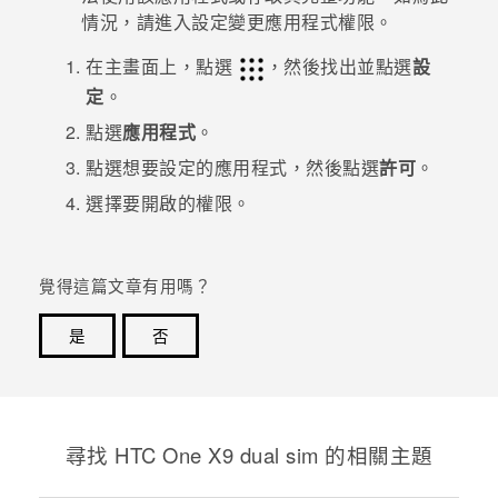
情況，請進入設定變更應用程式權限。
登入
在
主畫面
上，點選
，然後找出並點選
設
定
。
點選
應用程式
。
點選想要設定的應用程式，然後點選
許可
。
選擇要開啟的權限。
覺得這篇文章有用嗎？
是
否
感謝您！您的意見回報可協助他人查看最實用的資訊。
尋找 HTC One X9 dual sim 的相關主題