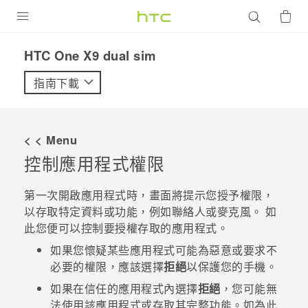
產品
HTC One X9 dual sim‎
VIVE
指南下載
G REIGNS
智慧型手機
< < Menu
配件
控制應用程式權限
VIVERSE
第一次開啟應用程式時，畫面將提示您授予權限，
以存取特定資料或功能，例如聯絡人或麥克風。 如
優惠專區
此您便可以控制要授權存取的應用程式。
焦點訊息
銷售門市
如果您懷疑某些應用程式可能為惡意或要求不
必要的權限，應該選擇
拒絕
以保護您的手機。
校園專案
銷售通路
支援服務
如果在信任的應用程式內選擇
拒絕
，您可能無
企業採購
法使用該應用程式或存取其完整功能。如為此
VIVELAND