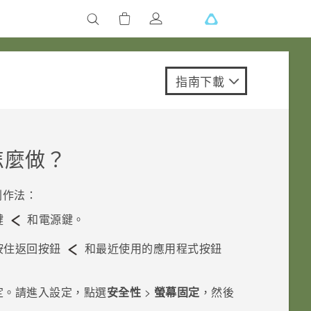
指南下載
怎麼做？
列作法：
鍵
和
電源
鍵。
按住
返回
按鈕
和
最近使用的應用程式
按鈕
定。請進入設定，點選
安全性
>
螢幕固定
，然後