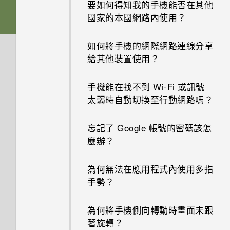
要如何得知我的手機能否在其他
為何收不到使用 iPhone 的聯絡
國家的本國網路內使用？
人的訊息？
如何將手機的網際網路連線分享
如何在訊息內加入簽名？
給其他裝置使用？
為何在聯絡人應用程式內看不到
手機能在找不到 Wi-Fi 或訊號
最近新增的聯絡人？
太弱時自動切換至行動網路嗎？
如何移除重複的聯絡人？
忘記了 Google 帳號的密碼該怎
麼辦？
如何變更電子郵件訊息內的簽
名？
為何無法在應用程式內使用多指
手勢？
為何將手機側向轉動時畫面未跟
著旋轉？