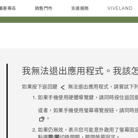
優惠專區
銷售門市
支援服務
VIVELAND
焦點訊息
智慧型手機
校園專案
銷售通路
配件
企業採購
我無法退出應用程式。我該
如果按下
返回
鍵
無法退出應用程式，請嘗試下
如果手機使用硬體導覽鍵，請同時按住
返回
或者，如果手機使用螢幕導覽按鈕，請同時
。
如果仍無效，表示您可能意外啟用了螢幕固
點選
開/關
切換開關，關閉螢幕固定。