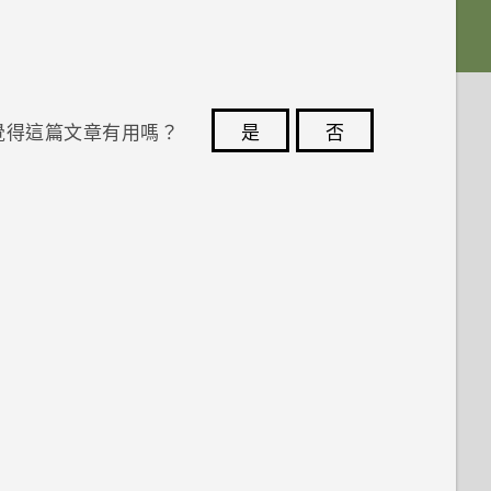
覺得這篇文章有用嗎？
是
否
您的意見回報可協助他人查看最實用的資訊。