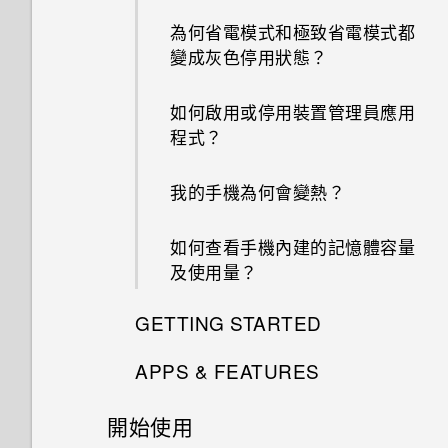
為何省電模式和極致省電模式都
變成灰色停用狀態？
如何啟用或停用裝置管理員應用
程式？
我的手機為何會變熱？
如何查看手機內建的記憶體容量
及使用量？
GETTING STARTED
APPS & FEATURES
我能將 Micro SIM 卡剪小為
Nano SIM 卡以裝入手機內嗎？
開始使用
如何變更相機取景器的長寬比？