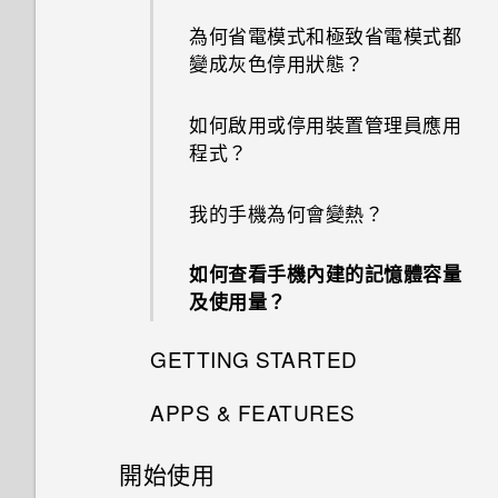
為何省電模式和極致省電模式都
變成灰色停用狀態？
如何啟用或停用裝置管理員應用
程式？
我的手機為何會變熱？
如何查看手機內建的記憶體容量
及使用量？
GETTING STARTED
APPS & FEATURES
我能將 Micro SIM 卡剪小為
Nano SIM 卡以裝入手機內嗎？
開始使用
如何變更相機取景器的長寬比？