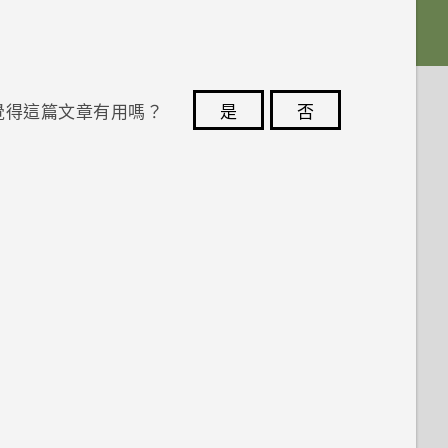
覺得這篇文章有用嗎？
是
否
您的意見回報可協助他人查看最實用的資訊。