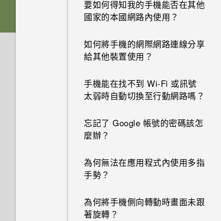
要如何得知我的手機能否在其他
為何收不到使用 iPhone 的聯絡
國家的本國網路內使用？
人的訊息？
如何將手機的網際網路連線分享
如何在訊息內加入簽名？
給其他裝置使用？
為何在聯絡人應用程式內看不到
手機能在找不到 Wi-Fi 或訊號
最近新增的聯絡人？
太弱時自動切換至行動網路嗎？
如何移除重複的聯絡人？
忘記了 Google 帳號的密碼該怎
麼辦？
如何變更電子郵件訊息內的簽
名？
為何無法在應用程式內使用多指
手勢？
為何將手機側向轉動時畫面未跟
著旋轉？