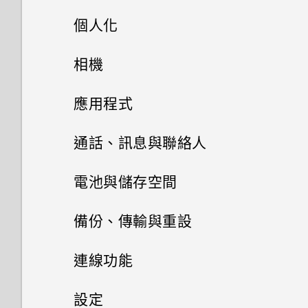
是否需插入 SIM 卡才能使用
手機上的各種便利功能
個人化
我的 HTC 手機有專用的相機按
HTC 傳輸？
鈕嗎？
打開包裝
手機設定及傳輸
Android 6.0 Marshmallow
相機
為何手機對 Motion Launch手勢
能否讓相機停留在待機模式以節
沒有反應？
熟悉新手機的功能
個人化
HTC One X9
省電力？要如何設定？
影像
相機
初次設定 HTC One X9
應用程式
HTC One X9 有哪些新功能和不
HTC Sense 首頁
雙 Nano SIM 卡
將主題加入我的最愛
我拍攝的相片是否包含地理標
音效
同之處？
從先前的 HTC 手機還原
HTC BlinkFeed
相機畫面
通話、訊息與聯絡人
記？
休眠模式
SD 卡
重新建立自己的主題
相片集
HTC 應用程式更新
如何切換 HTC Sense 鍵盤和第
從 Android 手機傳輸內容
選擇拍攝模式
手機通話功能
何謂 HTC BlinkFeed？
電池與儲存空間
手機可以編輯 RAW 相片嗎？
三方的輸入法？
將螢幕解鎖
相片編輯工具
為電池充電
混合及配對主題
訊息
在相片集內檢視相片和影片
個人化
從 iPhone 傳輸內容的方式
縮放
開啟或關閉 HTC BlinkFeed
電源及儲存空間管理
使用智慧搜尋撥號
備份、傳輸與重設
為何魔法變臉無法在某些相片中
我將記憶卡格式化以作為內部儲
日曆與電子郵件
動作手勢
聯絡人
選取相片進行編輯
切換手機開關
使用？
尋找主題
存空間使用時，卻出現該記憶卡
新增相片或影片至相簿
傳送多媒體訊息 (MMS)
透過 iCloud 傳送 iPhone 內容
開啟或關閉相機閃光燈
餐廳推薦
使用語音撥打電話
同步、備份及重設
顯示電池百分比
連線功能
速度太慢的訊息。為什麼？
Google 搜尋及應用程式
分享活動
觸控手勢
在相片上畫圖
需要使用手機的快速指引嗎？
聯絡人清單
為何慢動作影片無法錄下聲音？
分享主題
變更影片播放速度
傳送簡訊 (SMS)
取得聯絡人及其他內容的其他方
拍攝相片
在 HTC BlinkFeed 上新增內容
撥打分機號碼
查看電池用量
網際網路連線
新增社交網路、電子郵件帳號等
設定
HTC Sense 首頁小工具如何運
其他應用程式
法
的方式
使用 Google 即時資訊取得最當