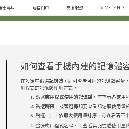
優惠專區
銷售門市
支援服務
VIVELAND
焦點訊息
智慧型手機
校園專案
銷售通路
配件
企業採購
如何查看手機內建的記憶體
在
設定
中點選
記憶體
，即可查看可用的記憶體容量，
用程式的記憶體使用方式。
點選
應用程式使用的記憶體
，可查看各應用
點選
時段
，接著選擇想要查看記憶體使用量
點選
>
依最大使用量排序
，可查看清單
點選應用程式名稱，可查看其記憶體使用量