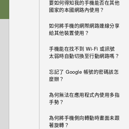
要如何得知我的手機能否在其他
為何收不到使用 iPhone 的聯絡
國家的本國網路內使用？
人的訊息？
如何將手機的網際網路連線分享
如何在訊息內加入簽名？
給其他裝置使用？
為何在聯絡人應用程式內看不到
手機能在找不到 Wi-Fi 或訊號
最近新增的聯絡人？
太弱時自動切換至行動網路嗎？
如何移除重複的聯絡人？
忘記了 Google 帳號的密碼該怎
麼辦？
如何變更電子郵件訊息內的簽
名？
為何無法在應用程式內使用多指
手勢？
為何將手機側向轉動時畫面未跟
著旋轉？