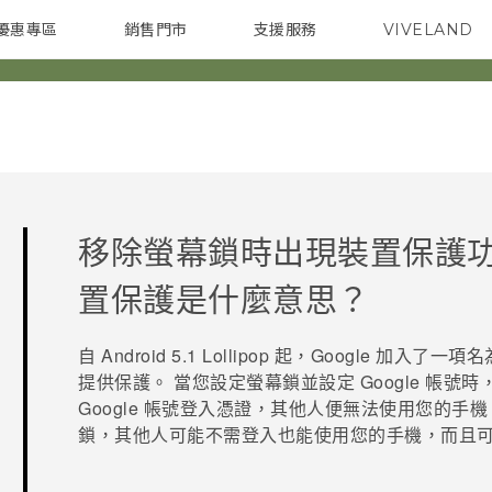
優惠專區
銷售門市
支援服務
VIVELAND
焦點訊息
智慧型手機
校園專案
銷售通路
配件
企業採購
移除螢幕鎖時出現裝置保護
置保護是什麼意思？
自
Android
5.1 Lollipop 起，
Google
加入了一項名
提供保護。 當您設定螢幕鎖並設定
Google
帳號時
Google
帳號登入憑證，其他人便無法使用您的手機
鎖，其他人可能不需登入也能使用您的手機，而且