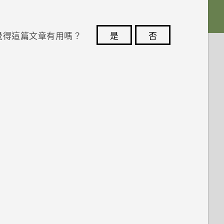
覺得這篇文章有用嗎？
是
否
您的意見回報可協助他人查看最實用的資訊。