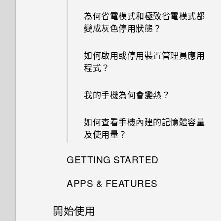
為何省電模式和極致省電模式都
變成灰色停用狀態？
如何啟用或停用裝置管理員應用
程式？
我的手機為何會變熱？
如何查看手機內建的記憶體容量
及使用量？
GETTING STARTED
APPS & FEATURES
我能將 Micro SIM 卡剪小為
Nano SIM 卡以裝入手機內嗎？
開始使用
如何變更相機取景器的長寬比？