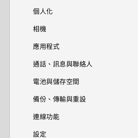
是否需插入 SIM 卡才能使用
手機上的各種便利功能
個人化
我的 HTC 手機有專用的相機按
HTC 傳輸？
鈕嗎？
打開包裝
手機設定及傳輸
Android 6.0 Marshmallow
相機
為何手機對 Motion Launch手勢
能否讓相機停留在待機模式以節
沒有反應？
熟悉新手機的功能
個人化
HTC One X9
省電力？要如何設定？
影像
相機
初次設定 HTC One X9
應用程式
HTC One X9 有哪些新功能和不
HTC Sense 首頁
雙 Nano SIM 卡
將主題加入我的最愛
我拍攝的相片是否包含地理標
音效
同之處？
從先前的 HTC 手機還原
HTC BlinkFeed
相機畫面
通話、訊息與聯絡人
記？
休眠模式
SD 卡
重新建立自己的主題
相片集
HTC 應用程式更新
如何切換 HTC Sense 鍵盤和第
從 Android 手機傳輸內容
選擇拍攝模式
手機通話功能
何謂 HTC BlinkFeed？
電池與儲存空間
手機可以編輯 RAW 相片嗎？
三方的輸入法？
將螢幕解鎖
相片編輯工具
為電池充電
混合及配對主題
訊息
在相片集內檢視相片和影片
個人化
從 iPhone 傳輸內容的方式
縮放
開啟或關閉 HTC BlinkFeed
電源及儲存空間管理
使用智慧搜尋撥號
備份、傳輸與重設
為何魔法變臉無法在某些相片中
我將記憶卡格式化以作為內部儲
日曆與電子郵件
動作手勢
聯絡人
選取相片進行編輯
切換手機開關
使用？
尋找主題
存空間使用時，卻出現該記憶卡
新增相片或影片至相簿
傳送多媒體訊息 (MMS)
透過 iCloud 傳送 iPhone 內容
開啟或關閉相機閃光燈
餐廳推薦
使用語音撥打電話
同步、備份及重設
顯示電池百分比
連線功能
速度太慢的訊息。為什麼？
Google 搜尋及應用程式
分享活動
觸控手勢
在相片上畫圖
需要使用手機的快速指引嗎？
聯絡人清單
為何慢動作影片無法錄下聲音？
分享主題
變更影片播放速度
傳送簡訊 (SMS)
取得聯絡人及其他內容的其他方
拍攝相片
在 HTC BlinkFeed 上新增內容
撥打分機號碼
查看電池用量
網際網路連線
新增社交網路、電子郵件帳號等
設定
HTC Sense 首頁小工具如何運
其他應用程式
法
的方式
使用 Google 即時資訊取得最當